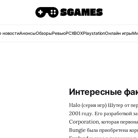
 новости
Анонсы
Обзоры
Ревью
PC
XBOX
Playstation
Онлайн игры
Ми
Интересные фак
Halo (серия игр) Шутер от п
2001 году. Его разработкой 
Corporation, которая первона
Bungie была приобретена кор