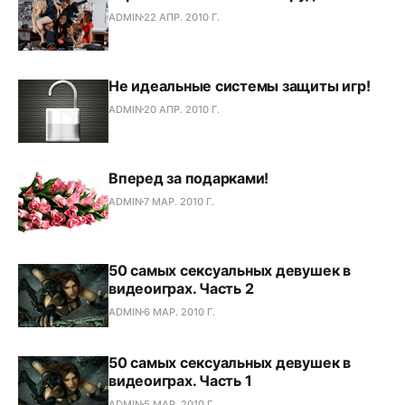
ADMIN
22 АПР. 2010 Г.
Не идеальные системы защиты игр!
ADMIN
20 АПР. 2010 Г.
Вперед за подарками!
ADMIN
7 МАР. 2010 Г.
50 самых сексуальных девушек в
видеоиграх. Часть 2
ADMIN
6 МАР. 2010 Г.
50 самых сексуальных девушек в
видеоиграх. Часть 1
ADMIN
5 МАР. 2010 Г.