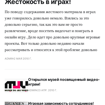
Жестокость в играх!
По поводу содержания жестокого материала в играх
уже говорилось довольно немало. Взялись за это
довольно серьезно, так как это вам не просто
развлечение, вроде посетить видеочат и поиграть в
онлайн игру. Дело идет про довольно крупные игровые
проекты. Вот только довольно недавно начали
рассматривать и относится к этой проблеме довольно
ADMIN
2 МАЯ 2010 Г.
Открылся музей посвященный видео-
играм!
ADMIN
23 АПР. 2010 Г.
Игровая зависимость сотрудников!