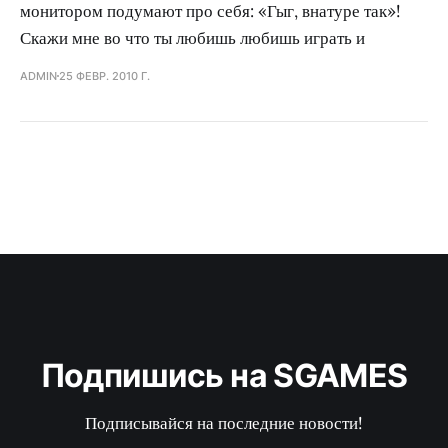
монитором подумают про себя: «Гыг, внатуре так»!
Скажи мне во что ты любишь любишь играть и
ADMIN
25 ФЕВР. 2010 Г.
Подпишись на SGAMES
Подписывайся на последние новости!