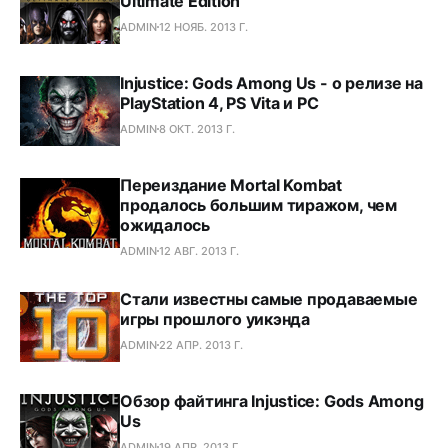
Ultimate Edition
ADMIN
12 НОЯБ. 2013 Г.
Injustice: Gods Among Us - о релизе на
PlayStation 4, PS Vita и PC
ADMIN
8 ОКТ. 2013 Г.
Переиздание Mortal Kombat
продалось большим тиражом, чем
ожидалось
ADMIN
12 АВГ. 2013 Г.
Стали известны самые продаваемые
игры прошлого уикэнда
ADMIN
22 АПР. 2013 Г.
Обзор файтинга Injustice: Gods Among
Us
ADMIN
19 АПР. 2013 Г.