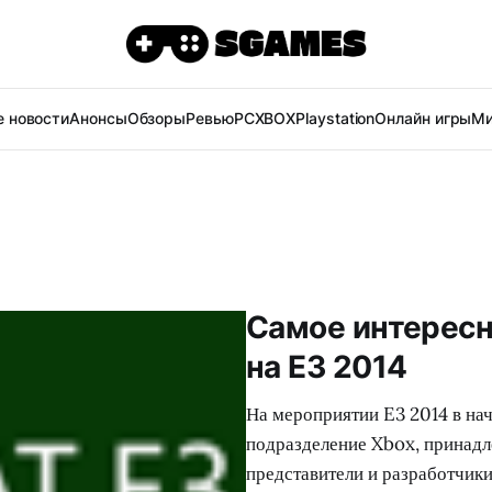
 новости
Анонсы
Обзоры
Ревью
PC
XBOX
Playstation
Онлайн игры
Ми
Самое интересн
на E3 2014
На мероприятии E3 2014 в на
подразделение Xbox, принадл
представители и разработчик