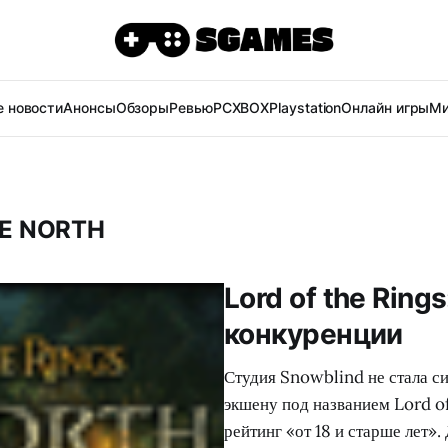
 новости
Анонсы
Обзоры
Ревью
PC
XBOX
Playstation
Онлайн игры
Ми
HE NORTH
Lord of the Rings
конкуренции
Студия Snowblind не стала си
экшену под названием Lord of
рейтинг «от 18 и старше лет».