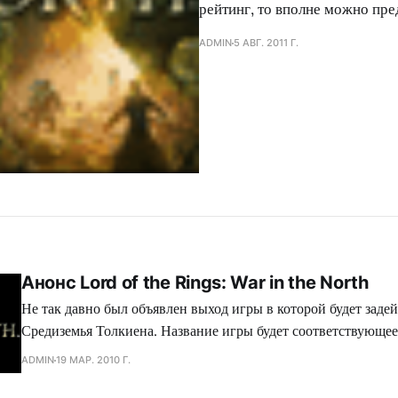
рейтинг, то вполне можно пре
ADMIN
5 АВГ. 2011 Г.
Анонс Lord of the Rings: War in the North
Не так давно был объявлен выход игры в которой будет заде
Средиземья Толкиена. Название игры будет соответствующее
Rings: War in the North. Поиграть в игру можно будет на т
ADMIN
19 МАР. 2010 Г.
как PC, Xbox 360 и PlayStation 3. Сюжет проекта будет осн
событиях, которые