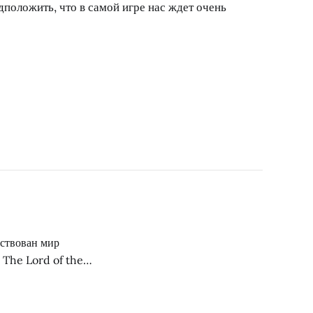
дположить, что в самой игре нас ждет очень
йствован мир
 The Lord of the
аких платформах,
овываться на тех