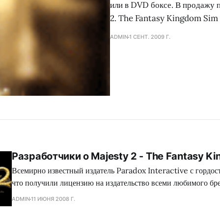
или в DVD боксе. В продажу п
2. The Fantasy Kingdom Sim 
ADMIN
1 СЕНТ. 2009 Г.
Разработчики о Majesty 2 - The Fantasy K
Всемирно известный издатель Paradox Interactive с гордос
что получили лицензию на издательство всеми любимого бре
продолжения известной игры, теперь переросшего в сиквел, 
ADMIN
11 ИЮНЯ 2008 Г.
2009 году. Основное внимание в Majesty 2 - The Fantasy Kingdom Sim будет
уделено переделыванию многих аспектов первоначальной и