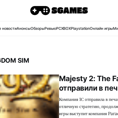
 новости
Анонсы
Обзоры
Ревью
PC
XBOX
Playstation
Онлайн игры
Ми
GDOM SIM
Majesty 2: The 
отправили в печ
Компания 1С отправила в печ
отличную стратегию, продол
игры выступит компания Para