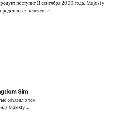
родукт поступит 11 сентября 2009 года. Majesty
представляет ключевые
ingdom Sim
тью объявил о том,
нда Majesty,
чтобы издать его в
гры, обновленных