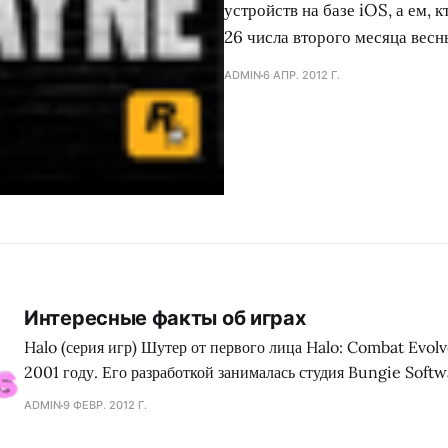
устройств на базе iOS, а ем,
26 числа второго месяца весн
ADMIN
6 АПР. 2012 Г.
Интересные факты об играх
Halo (серия игр) Шутер от первого лица Halo: Combat Evo
2001 году. Его разработкой занималась студия Bungie Soft
Corporation, которая первоначально сотрудничала с Apple. 
ADMIN
9 ФЕВР. 2012 Г.
Bungie была приобретена корпорацией Microsoft, а их про
Evolved вышел в первоначальном списке для консоли Xbox.