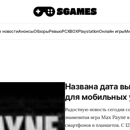
 новости
Анонсы
Обзоры
Ревью
PC
XBOX
Playstation
Онлайн игры
Ми
Названа дата в
для мобильных 
Радостную новость сегодня с
знаменитая игра Max Payne в
смартфонов и планшетов. С 12