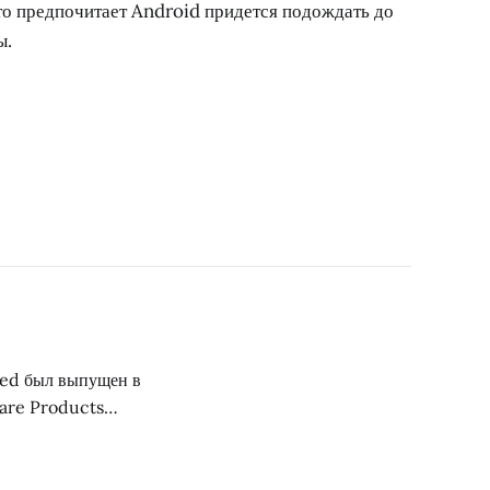
 кто предпочитает Android придется подождать до
ы.
lved был выпущен в
ware Products
Но, в 2000 году
ект Halo: Combat