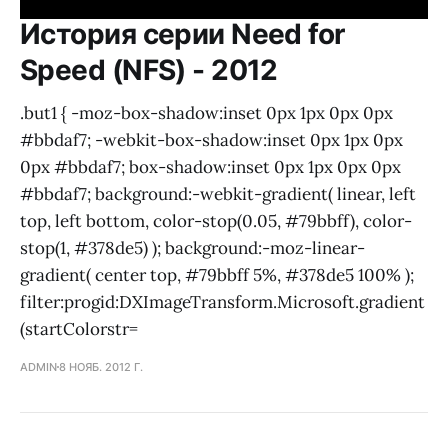
История серии Need for
Speed (NFS) - 2012
.but1 { -moz-box-shadow:inset 0px 1px 0px 0px
#bbdaf7; -webkit-box-shadow:inset 0px 1px 0px
0px #bbdaf7; box-shadow:inset 0px 1px 0px 0px
#bbdaf7; background:-webkit-gradient( linear, left
top, left bottom, color-stop(0.05, #79bbff), color-
stop(1, #378de5) ); background:-moz-linear-
gradient( center top, #79bbff 5%, #378de5 100% );
filter:progid:DXImageTransform.Microsoft.gradient
(startColorstr=
ADMIN
8 НОЯБ. 2012 Г.