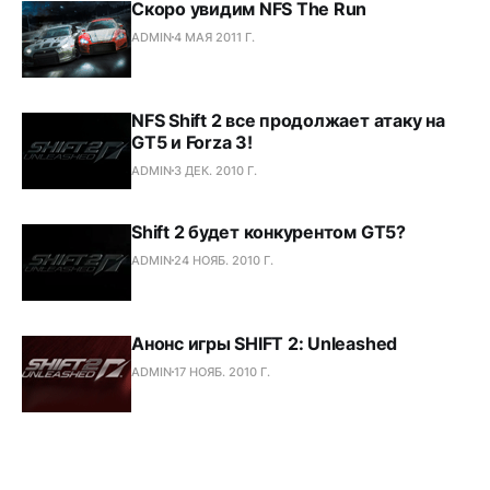
Скоро увидим NFS The Run
ADMIN
4 МАЯ 2011 Г.
NFS Shift 2 все продолжает атаку на
GT5 и Forza 3!
ADMIN
3 ДЕК. 2010 Г.
Shift 2 будет конкурентом GT5?
ADMIN
24 НОЯБ. 2010 Г.
Анонс игры SHIFT 2: Unleashed
ADMIN
17 НОЯБ. 2010 Г.