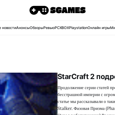
 новости
Анонсы
Обзоры
Ревью
PC
XBOX
Playstation
Онлайн игры
Ми
StarCraft 2 под
Продолжение серии статей пр
бесстрашной империи с огро
статье мы рассказывали о так
Stalker. Фазовая Призма (Pha