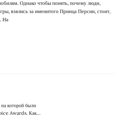
мобилям. Однако чтобы понять, почему люди,
ры, взялись за именитого Принца Персии, стоит,
. На
 на которой были
oice Awards. Как и
кт Fallout 3.