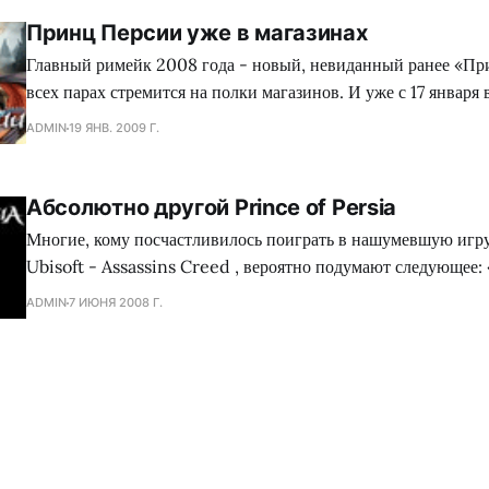
Принц Персии уже в магазинах
Главный римейк 2008 года - новый, невиданный ранее «Пр
всех парах стремится на полки магазинов. И уже с 17 января 
головой окунуться в совсем новую легенду, рассказываемую
ADMIN
19 ЯНВ. 2009 Г.
Assassin`s Creed. Теперь Принцу и его новой подруге, чаро
предстоит выступить посредниками, между войной двух
Абсолютно другой Prince of Persia
Многие, кому посчастливилось поиграть в нашумевшую игру
Ubisoft - Assassins Creed , вероятно подумают следующее: 
огромная, если они превратили это в Prince of Persia». По 
ADMIN
7 ИЮНЯ 2008 Г.
Ubisoft Montreal сделал именно то, о чем вы предполагали.
возвращается к нам при помощи обновленной