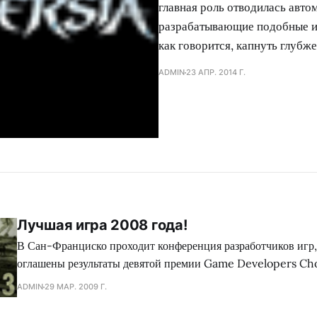
главная роль отводилась авто
разрабатывающие подобные иг
как говорится, капнуть глубже
ADMIN
23 АПР. 2014 Г.
Лучшая игра 2008 года!
В Сан-Франциско проходит конференция разработчиков игр,
оглашены результаты девятой премии Game Developers Ch
ожидалось, самую высокую награду «Игра года» получил прое
ADMIN
29 МАР. 2009 Г.
Также, эта игра получила награду за лучший сценарий. Про эту игру, вы можете
подробней прочитать в статьях: Немного про Fallout 3