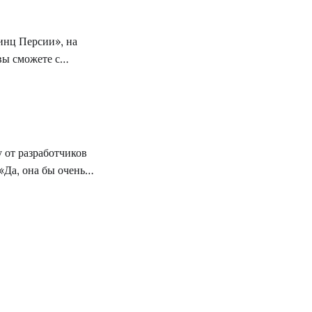
инц Персии», на
вы сможете с
 создателями
дейке Элике,
 от разработчиков
«Да, она бы очень
правде говоря,
Prince of Persia