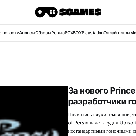
 новости
Анонсы
Обзоры
Ревью
PC
XBOX
Playstation
Онлайн игры
Ми
За нового Prince
разработчики г
Появились слухи, гласящие, ч
of Persia ведет студия Ubiso
нестандартными гоночными си