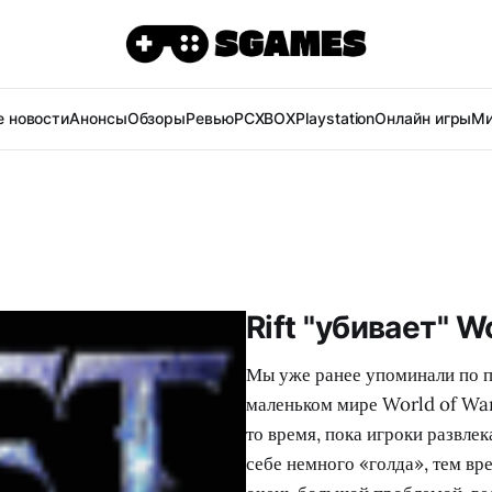
 новости
Анонсы
Обзоры
Ревью
PC
XBOX
Playstation
Онлайн игры
Ми
Rift "убивает" 
Мы уже ранее упоминали по по
маленьком мире World of War
то время, пока игроки развле
себе немного «голда», тем вр