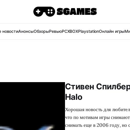
 новости
Анонсы
Обзоры
Ревью
PC
XBOX
Playstation
Онлайн игры
Ми
Стивен Спилбер
Halo
Хорошая новость для любителе
что по мотивам игры снимают 
снимать еще в 2006 году, но