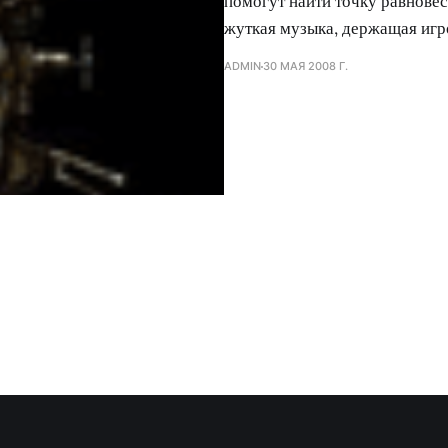
помогут найти точку равновес
жуткая музыка, держащая игр
ADMIN
30 МАЯ 2008 Г.