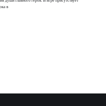
ия души главного героя. В игре присутствует
ока в