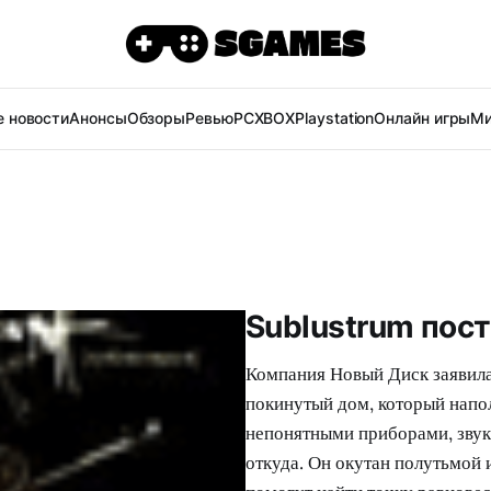
 новости
Анонсы
Обзоры
Ревью
PC
XBOX
Playstation
Онлайн игры
Ми
Sublustrum пос
Компания Новый Диск заявила
покинутый дом, который нап
непонятными приборами, зву
откуда. Он окутан полутьмой 