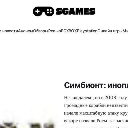
 новости
Анонсы
Обзоры
Ревью
PC
XBOX
Playstation
Онлайн игры
Ми
Симбионт: иноп
Не так далеко, но в 2008 году
Громадные корабли неизвестн
начали масштабную атаку кру
вскоре назвали Роем, за тыся