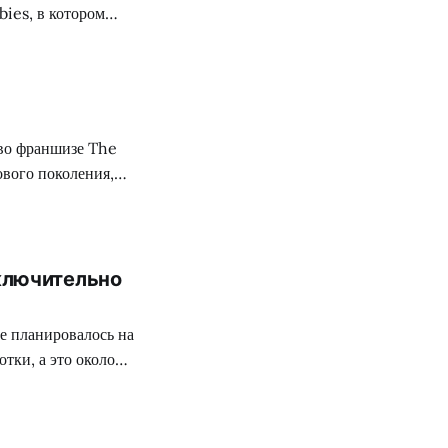
ies, в котором
аво на жизнь.
и PvE режимы,
сяти не похожих
 во франшизе The
ового поколения,
 сезона,
 собираются
ключительно
е планировалось на
тки, а это около
вили свой проект к
пьютеров позволяет
а Гэррити,