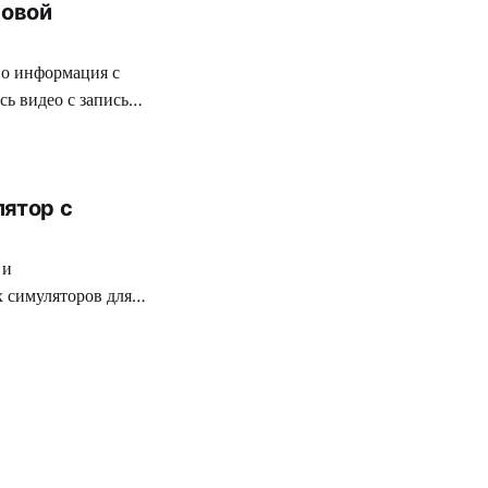
ровой
но информация с
сь видео с записью
иректора The Crew.
кастомизации.
лятор с
 и
 симуляторов для
ы выделить игру
е прохождение.
время одиночного