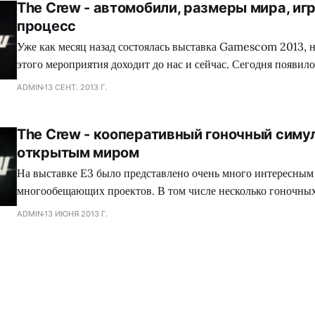
The Crew - автомобили, размеры мира, иг
процесс
Уже как месяц назад состоялась выставка Gamescom 2013, 
этого мероприятия доходит до нас и сейчас. Сегодня появило
интервью, которое брали у Джулиана Герети, креативного д
ADMIN
13 СЕНТ. 2013 Г.
Джулиан рассказал о RPG составляющей, автомобилях и их 
Несколько слов было сказано и касательно локаций. В
The Crew - кооперативный гоночный симу
открытым миром
На выставке E3 было представлено очень много интересным
многообещающих проектов. В том числе несколько гоночных
консолей нового поколения и для ПК. Среди них хотелось б
ADMIN
13 ИЮНЯ 2013 Г.
The Crew, которая будет сделана с уклоном на кооперативно
Компания Ubisoft опубликовала информацию о том, что во 