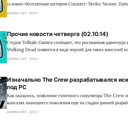
условно-бесплатным шутером Counter-Strike Nexon: Zomb
люди схлестнутся с монстрами в смертельном поединке за пр
ADMIN
7 ОКТ. 2014 Г.
Разработчики из Nexon обещают геймерам интересные PvP 
обилие самого разнообразного оружия, а также более пятиде
друг на друга карт. Продукт
Прочие новости четверга (02.10.14)
Студия Telltale Games сообщает, что рисованная адвенчура
Walking Dead появится в виде версий для таких консолей н
как Xbox One и PlayStation 4. В продажу поступят сразу два
ADMIN
2 ОКТ. 2014 Г.
включающие по пять эпизодов каждый. Первую пятисерийку
выпустить уже 14 октября, а вторая подоспеет к 21-ому
Изначально The Crew разрабатывался ис
под PC
Как оказалось, появление гоночного симулятора The Crew н
консолях нынешнего поколения еще на стадии ранней разрабо
двух лет назад. Следовательно, изначально Ivory Tower гото
ADMIN
4 ОКТ. 2013 Г.
выходу исключительно на PC, так как именно мощность ком
разработчикам не сдерживать себя. По словам Джулиан