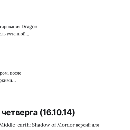
вно он изначально
ляется портом с PC.
стирования Dragon
ель учтенной
перы подготовили
 цели и задачи
у морских схваток
ром, после
яркими
зошедшие во время
еоролик, где
оментах, очевидцем
четверга (16.10.14)
 Middle-earth: Shadow of Mordor версий для