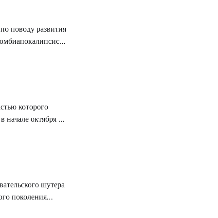
по поводу развития
зомбиапокалипсиса
м следующего
лову, можно будут
ллект зомби и
ю версию
астью которого
в начале октября на
 получат данный
лагал четырем
атаки толп врагов
вательского шутера
ого поколения
лижайших двух