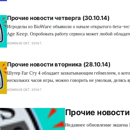
месяцев. Приставочный вариант обещают сделать таким, сло
разрабатывался под домашнее игровое оборудование, а не яв
Студия BioWare подготовила
Прочие новости четверга (30.10.14)
Игроделы из BioWare объявили о начале открытого бета-те
Age Keep. Опробовать работу сервиса может любой обладат
записи цифровой платформы Origin. Помимо этого, девело
ADMIN
30 ОКТ. 2014 Г.
соответствующий видеоматериал, в котором кратко раскрыли
Keep. Сотрудники студии Wargaming опубликовали свежий видеоролик,
приуроченный многопользовательскому военному симулятор
Прочие новости вторника (28.10.14)
World of
Шутер Far Cry 4 обладает захватывающим геймплеем, о кото
нескольких часов игры, можно говорить не умолкая, делясь 
впечатлениями и описывая запоминающиеся ситуации, прои
ADMIN
28 ОКТ. 2014 Г.
прохождения. Нечто подобное представляет собой новый вид
директор проекта Патрик Мэт рассказывает об интересных м
коих он стал в своей новой
Прочие новости 
Недавнее обновление экшена