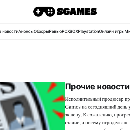
 новости
Анонсы
Обзоры
Ревью
PC
XBOX
Playstation
Онлайн игры
Ми
Прочие новости 
Исполнительный продюсер прое
Games на сегодняшний день у
экшену. К сожалению, прогре
стадии, а посему игроделы не