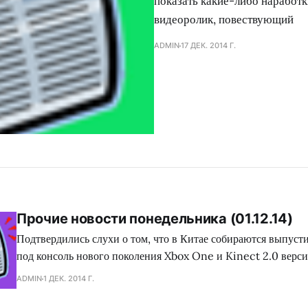
показать какие-либо наработк
видеоролик, повествующий
ADMIN
17 ДЕК. 2014 Г.
Прочие новости понедельника (01.12.14)
Подтвердились слухи о том, что в Китае собираются выпуст
под консоль нового поколения Xbox One и Kinect 2.0 верси
Blade, являющегося некогда эксклюзивным приложением дл
ADMIN
1 ДЕК. 2014 Г.
устройств под управлением операционной системы iOS. Док
послужил видеоролик игрового процесса данного продукта, 