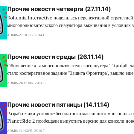
из выставок. Сотрудники
Прочие новости четверга (27.11.14)
Bohemia Interactive поделилась перспективной стратегией 
многопользовательского симулятора выживания в условиях 
DayZ. Следующий год ознаменуется для проекта появление
ADMIN
27 НОЯБ. 2014 Г.
функционала: автомобили, животные (некоторых из них, к с
приручить), стелс система, улучшенный искусственный инте
долгожданный переход на этап бета-тестирования. Релизну
Прочие новости среды (26.11.14)
разработчики планируют выпустить
Обновление для многопользовательского шутера Titanfall, ч
стало кооперативное задание "Защита Фронтира", вышло еще 
Xbox One и PC. Обладатели версий продукта для Xbox 360
ADMIN
26 НОЯБ. 2014 Г.
апдейт 01 декабря. Напомним, вышеупомянутый режим пред
игрокам объединяться в сплоченную команду, дабы отразить 
Прочие новости пятницы (14.11.14)
Разработчики условно-бесплатного массивного многопользо
PlanetSide 2 пообещали выпустить версию для консоли нов
PlayStation 4 уже до конца этого года, то есть в течении б
ADMIN
14 НОЯБ. 2014 Г.