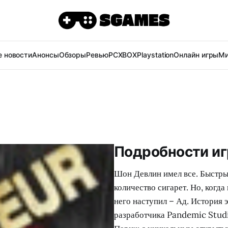
 новости
Анонсы
Обзоры
Ревью
PC
XBOX
Playstation
Онлайн игры
Ми
Подробности иг
Шон Девлин имел все. Быстры
количество сигарет. Но, когда
него наступил – Ад. История э
разработчика Pandemic Stud