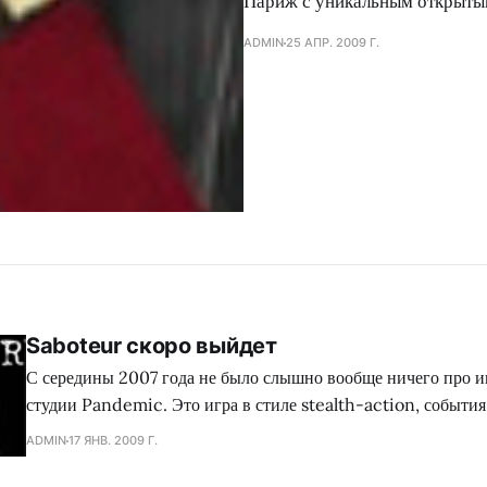
Париж с уникальным открытым
ADMIN
25 АПР. 2009 Г.
Saboteur скоро выйдет
С середины 2007 года не было слышно вообще ничего про и
студии Pandemic. Это игра в стиле stealth-action, события
происходят в мрачные времена Второй мировой войны. Неда
ADMIN
17 ЯНВ. 2009 Г.
от представителей студии Pandemic, что игроки могут ожид
Saboteur в ближайшие несколько месяцев. Хотя это заявлен