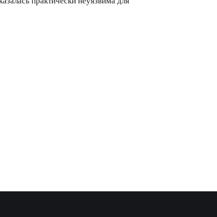
казалась практически неуязвима для