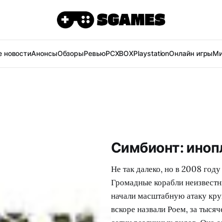
 новости
Анонсы
Обзоры
Ревью
PC
XBOX
Playstation
Онлайн игры
Ми
Симбионт: иноп
Не так далеко, но в 2008 году
Громадные корабли неизвестн
начали масштабную атаку кру
вскоре назвали Роем, за тыся