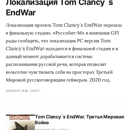
Локализация Tom Clancy`s
EndWar
Локализация проекта Tom Clancy`s EndWar перешла
в финальную стадию. «Руссобит-М» и компания GFI
рады сообщить, что локализация PC версии Tom
Clancy`s EndWar находится в финальной стадии и в
данный момент дорабатывается система
распознавания русской речи, которая позволит
вольготно чувствовать себя на просторах Третьей
Мировой русскоговорящим геймерам. 2020 год.
ADMIN
15 ЯНВ. 2009 Г.
Tom Clancy`s EndWar. Третья Мировая
Война
ADMIN
16 ОКТ. 2008 Г.