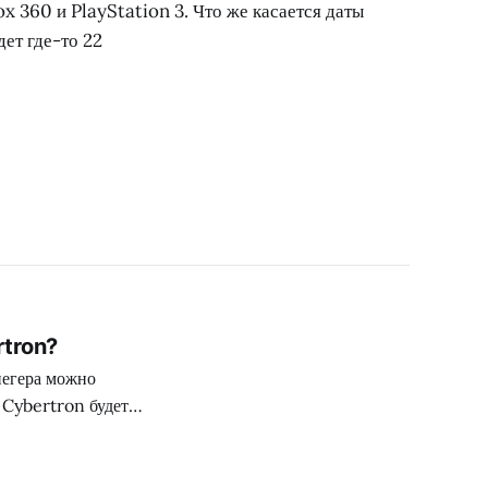
ox 360 и PlayStation 3. Что же касается даты
дет где-то 22
rtron?
иегера можно
 Cybertron будет
к «игра для
 проект будет жить