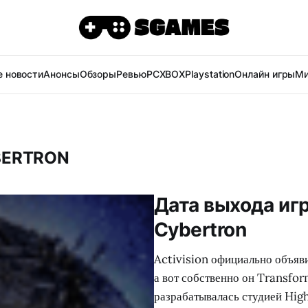
 новости
Анонсы
Обзоры
Ревью
PC
XBOX
Playstation
Онлайн игры
Ми
BERTRON
Дата выхода игр
Cybertron
Activision официально объяви
а вот собственно он Transfor
разрабатывалась студией Hig