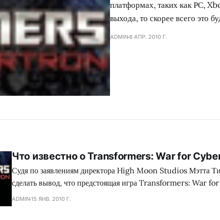
платформах, таких как РС, Xb
выхода, то скорее всего это бу
ADMIN
8 АПР. 2010 Г.
Что известно о Transformers: War for Cybe
Судя по заявлениям директора High Moon Studios Мэтта Т
сделать вывод, что предстоящая игра Transformers: War for
заслуживать внимания. Мэтт охарактеризовал этот проект, ка
ADMIN
15 ЯНВ. 2010 Г.
геймеров» и очень много готов говорить о ней. Наконец-то освободившись от
ограничений лицензии кинофильмов про Трансформеры, этот