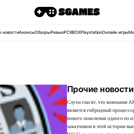
 новости
Анонсы
Обзоры
Ревью
PC
XBOX
Playstation
Онлайн игры
Ми
Прочие новости 
Слухи гласят, что компания 
является гибридный процессо
нового поколения одного из и
заказчиком в этой истории выс