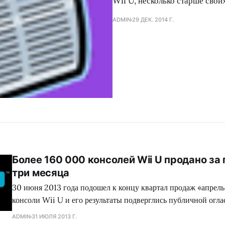
Wii U, несколько старше свои
ADMIN
29 ДЕК. 2014 Г.
Более 160 000 консолей Wii U продано за
три месяца
30 июня 2013 года подошел к концу квартал продаж «апрель
консоли Wii U и его результаты подверглись публичной оглас
000 приставок за этот период нашли своих владельцев. Есл
ADMIN
31 ИЮЛЯ 2013 Г.