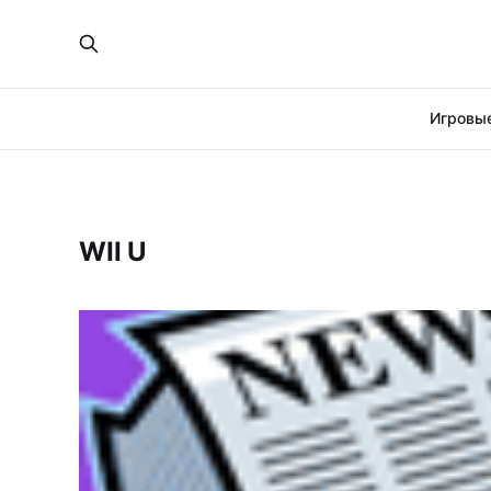
Игровые
WII U