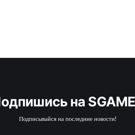
региональную статистику, то в Японии новую Wii приобрело
США 60 000 человек,
одпишись на SGAM
Подписывайся на последние новости!