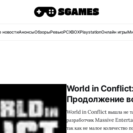
 новости
Анонсы
Обзоры
Ревью
PC
XBOX
Playstation
Онлайн игры
Ми
World in Conflict
Продолжение в
World in Conflict вышла не та
разработчик Massive Enterta
так как не малое количество 