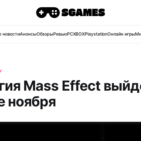
 новости
Анонсы
Обзоры
Ревью
PC
XBOX
Playstation
Онлайн игры
Ми
Y
гия Mass Effect выйд
е ноября