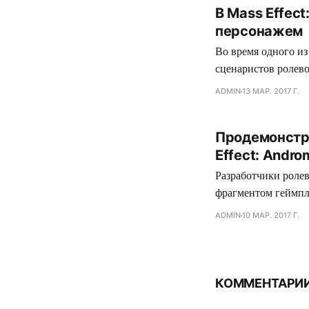
В Mass Effec
персонажем
Во время одного из
сценаристов ролево
прописать глубокие
ADMIN
13 МАР. 2017 Г.
никакой роли в сюж
Продемонстр
Effect: Andr
Разработчики роле
фрагментом геймпл
наземным транспор
ADMIN
10 МАР. 2017 Г.
символично. Как отмечают девелоперы, Кочевнику отведена более значимая роль, чем это было в
случае с Мако из о
КОММЕНТАРИИ