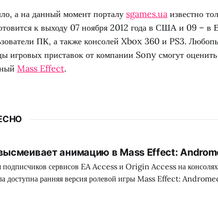
ыло, а на данный момент порталу
sgames.ua
известно тол
отовится к выходу 07 ноября 2012 года в США и 09 – в 
ьзователи ПК, а также консолей Xbox 360 и PS3. Любоп
цы игровых приставок от компании Sony смогут оценить
ьный
Mass Effect
.
ЕСНО
ысмеивает анимацию в Mass Effect: Androm
ля подписчиков сервисов EA Access и Origin Access на консоля
ла доступна ранняя версия ролевой игры Mass Effect: Andromed
уток по поводу кривоватости здешней лицевой анимации и про
ересно, подобные разговоры имели место еще в момент