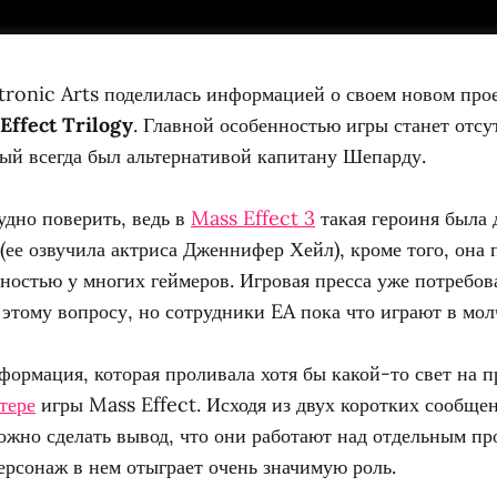
tronic Arts поделилась информацией о своем новом прое
Effect Trilogy
. Главной особенностью игры станет отсу
рый всегда был альтернативой капитану Шепарду.
удно поверить, ведь в
Mass Effect 3
такая героиня была 
(ее озвучила актриса Дженнифер Хейл), кроме того, она 
ностью у многих геймеров. Игровая пресса уже потребо
этому вопросу, но сотрудники EA пока что играют в мол
ормация, которая проливала хотя бы какой-то свет на п
тере
игры Mass Effect. Исходя из двух коротких сообще
ожно сделать вывод, что они работают над отдельным про
ерсонаж в нем отыграет очень значимую роль.