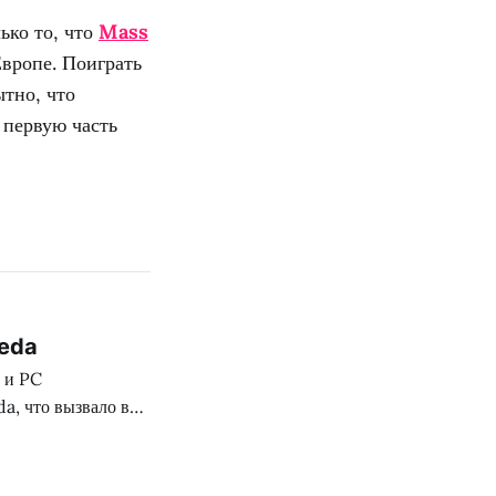
ько то, что
Mass
Европе. Поиграть
ытно, что
 первую часть
eda
х и PC
a, что вызвало в
чих забавных