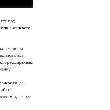
кте под
тствие женского
далеко не на
пользовалась
вали расширенных
чанку.
роисходящее,
ний от
ектом и, скорее