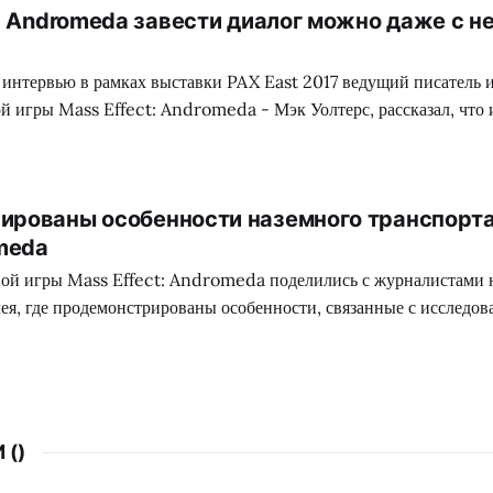
t: Andromeda завести диалог можно даже с 
 интервью в рамках выставки PAX East 2017 ведущий писатель 
й игры Mass Effect: Andromeda - Мэк Уолтерс, рассказал, что
 диалоги более чем 1200 персонажам, некоторые из которых даж
ете. Для сравнения, таким объемом не
ированы особенности наземного транспорта
omeda
вой игры Mass Effect: Andromeda поделились с журналистами
ея, где продемонстрированы особенности, связанные с исследов
том, который на этот раз получил название «Nomad» или «Кочев
ригинальной трилогии
 (
)