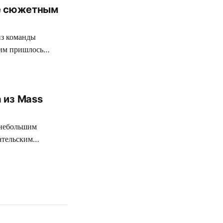
не сюжетным
из команды
 им пришлось
е не играют
 из Mass
 небольшим
ательским
ник», что весьма