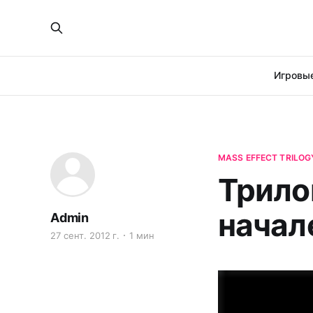
Игровые
MASS EFFECT TRILOG
Трило
начал
Admin
27 сент. 2012 г.
1 мин