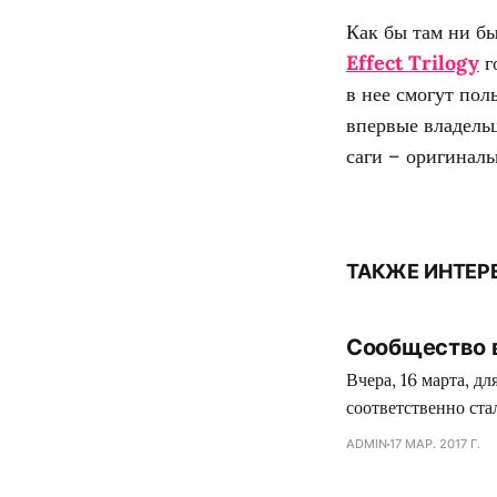
Как бы там ни б
Effect Trilogy
г
в нее смогут пол
впервые владель
саги – оригинал
ТАКЖЕ ИНТЕР
Сообщество в
Вчера, 16 марта, д
соответственно ста
сообществе уйму ш
ADMIN
17 МАР. 2017 Г.
промашек. Что инт