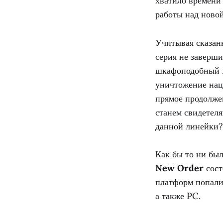
хватило времени 
работы над новой
Учитывая сказанн
серия не заверш
шкафоподобный Б
уничтожение нац
прямое продолже
станем свидетеля
данной линейки?
Как бы то ни был
New Order
сост
платформ попали 
а также PC.