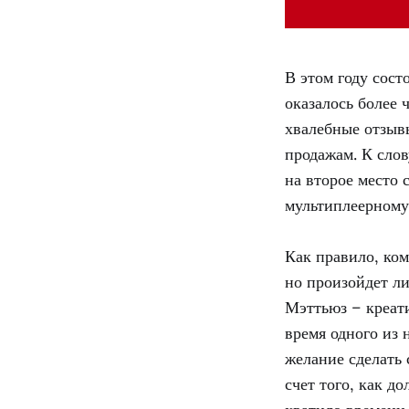
В этом году сост
оказалось более
хвалебные отзывы
продажам. К сло
на второе место 
мультиплеерном
Как правило, ко
но произойдет л
Мэттьюз – креат
время одного из 
желание сделать 
счет того, как д