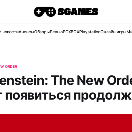
 новости
Анонсы
Обзоры
Ревью
PC
XBOX
Playstation
Онлайн игры
Ми
EW ORDER
enstein: The New Ord
 появиться продолж