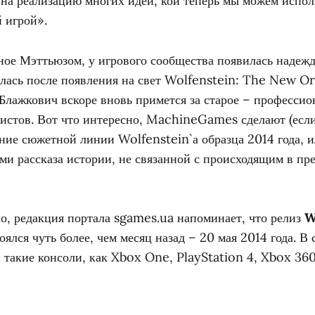
на реализацию многих идей, кои теперь мы можем испол
 игрой».
ое Мэттьюзом, у игрового сообщества появилась надежда
илась после появления на свет Wolfenstein: The New O
лажкович вскоре вновь примется за старое – профессио
истов. Вот что интересно, MachineGames сделают (если
ние сюжетной линии Wolfenstein`а образца 2014 года, и
ми рассказа истории, не связанной с происходящим в п
о, редакция портала sgames.ua напоминает, что релиз
W
оялся чуть более, чем месяц назад – 20 мая 2014 года. В
такие консоли, как Xbox One, PlayStation 4, Xbox 360