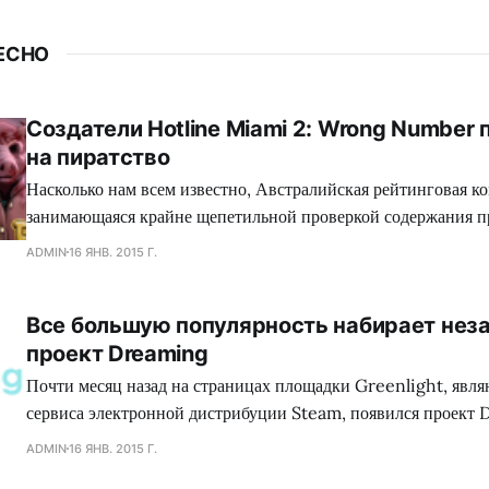
ЕСНО
Создатели Hotline Miami 2: Wrong Number
на пиратство
Насколько нам всем известно, Австралийская рейтинговая ко
занимающаяся крайне щепетильной проверкой содержания п
производит современная игровая индустрия, подвергает жес
ADMIN
16 ЯНВ. 2015 Г.
множество игр, где присутствуют жестокие сцены, заставляя
вырезать последние, либо отказываться издавать свой проект
Все большую популярность набирает нез
зеленного континента. Так сказать, под нож могло попасть с
проект Dreaming
коллектива Dennaton
Почти месяц назад на страницах площадки Greenlight, явл
сервиса электронной дистрибуции Steam, появился проект 
обладающий необыкновенным сеттингом, а также самобыт
ADMIN
16 ЯНВ. 2015 Г.
процессом, что в совокупности сложится для геймеров в нез