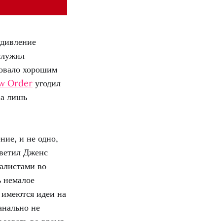
удивление
служил
вовало хорошим
ew Order
угодил
ва лишь
ие, и не одно,
тветил Дженс
алистами во
ь немалое
е имеются идеи на
анально не