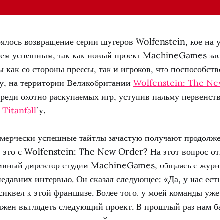
оялось возвращение серии шутеров Wolfenstein, кое на 
 чем успешным, так как новый проект MachineGames за
 как со стороны прессы, так и игроков, что поспособст
ву, на территории Великобритании
Wolfenstein: The N
среди охотно раскупаемых игр, уступив пальму первенст
у
Titanfall
`у.
ммерчески успешные тайтлы зачастую получают продолжен
и это с Wolfenstein: The New Order? На этот вопрос о
ивный директор студии MachineGames, общаясь с журн
недавних интервью. Он сказал следующее: «Да, у нас ест
сиквел к этой франшизе. Более того, у моей команды уж
олжен выглядеть следующий проект. В прошлый раз нам б