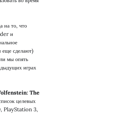
ьзовать во время
 на то, что
rder и
нальное
 еще сделают)
ли мы опять
редыдущих играх
olfenstein: The
 список целевых
, PlayStation 3,