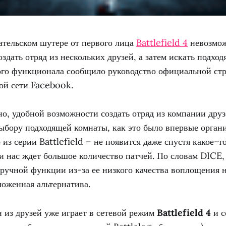
ательском шутере от первого лица
Battlefield 4
невозмож
оздать отряд из нескольких друзей, а затем искать подхо
ого функционала сообщило руководство официальной ст
ой сети Facebook.
но, удобной возможности создать отряд из компании дру
ыбору подходящей комнаты, как это было впервые орган
из серии Battlefield – не появится даже спустя какое-т
ди нас ждет большое количество патчей. По словам DICE,
ручной функции из-за ее низкого качества воплощения н
ложенная альтернатива.
н из друзей уже играет в сетевой режим
Battlefield 4
и с