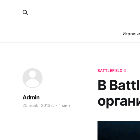
Игровые
BATTLEFIELD 4
В Batt
орган
Admin
25 нояб. 2013 г.
1 мин