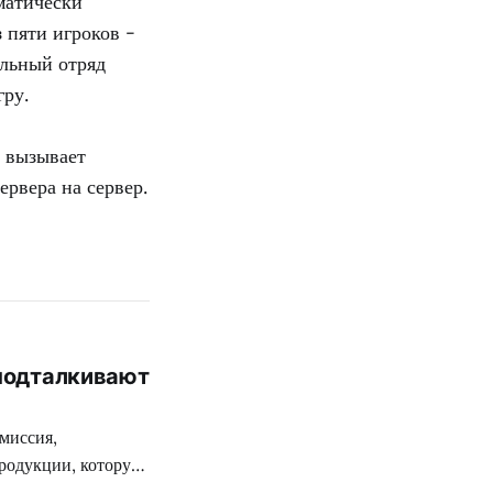
оматически
 пяти игроков -
ельный отряд
гру.
о вызывает
рвера на сервер.
 подталкивают
миссия,
родукции, которую
ткой цензуре