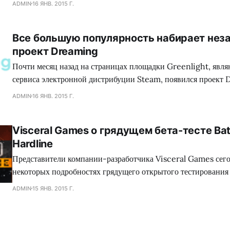
ADMIN
16 ЯНВ. 2015 Г.
множество игр, где присутствуют жестокие сцены, заставляя
вырезать последние, либо отказываться издавать свой проект
Все большую популярность набирает нез
зеленного континента. Так сказать, под нож могло попасть с
проект Dreaming
коллектива Dennaton
Почти месяц назад на страницах площадки Greenlight, явл
сервиса электронной дистрибуции Steam, появился проект 
обладающий необыкновенным сеттингом, а также самобыт
ADMIN
16 ЯНВ. 2015 Г.
процессом, что в совокупности сложится для геймеров в нез
путешествие. Занимательно, но сейчас много кто сравнива
Visceral Games о грядущем бета-тесте Batt
головоломку с экшеном Mirror`s Edge, хотя сами девелопер
Hardline
Представители компании-разработчика Visceral Games сего
некоторых подробностях грядущего открытого тестирования
сетевого шутера Battlefield: Hardline, а также поделились
ADMIN
15 ЯНВ. 2015 Г.
от данного мероприятия. Как оказалось, игроков ждет разно
среди которого найдутся как уже знакомые поклонникам сег