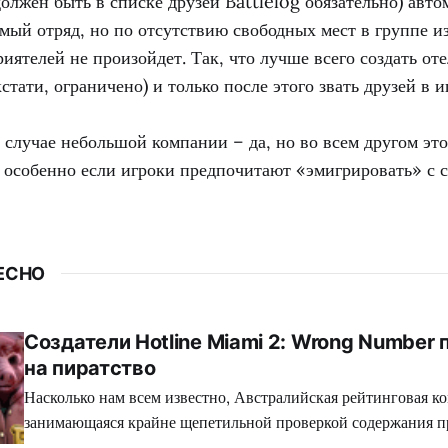
должен быть в списке друзей Battlelog обязательно) авт
амый отряд, но по отсутствию свободных мест в группе из
иятелей не произойдет. Так, что лучше всего создать от
стати, ограничено) и только после этого звать друзей в и
 случае небольшой компании – да, но во всем другом эт
особенно если игроки предпочитают «эмигрировать» с се
ЕСНО
Создатели Hotline Miami 2: Wrong Number
на пиратство
Насколько нам всем известно, Австралийская рейтинговая ко
занимающаяся крайне щепетильной проверкой содержания п
производит современная игровая индустрия, подвергает жес