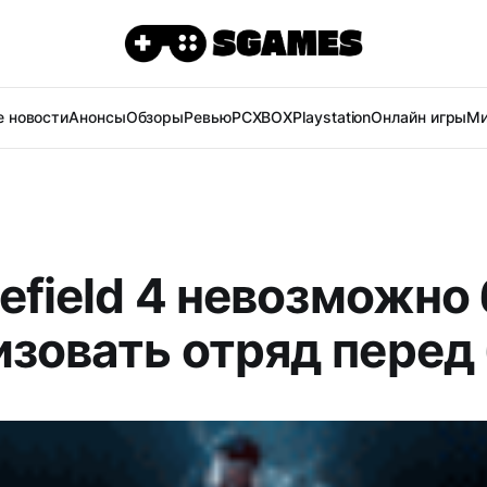
 новости
Анонсы
Обзоры
Ревью
PC
XBOX
Playstation
Онлайн игры
Ми
lefield 4 невозможно
изовать отряд перед