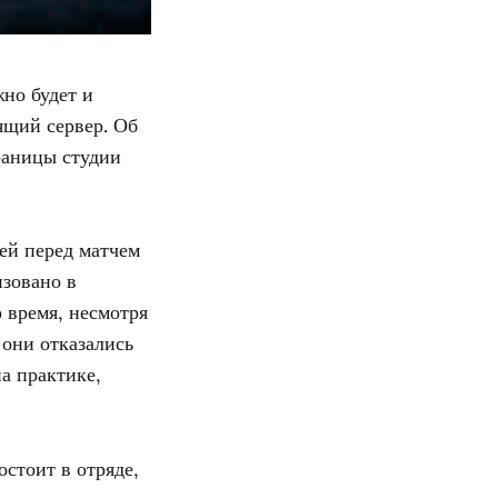
но будет и
дящий сервер. Об
раницы студии
зей перед матчем
изовано в
о время, несмотря
 они отказались
а практике,
остоит в отряде,