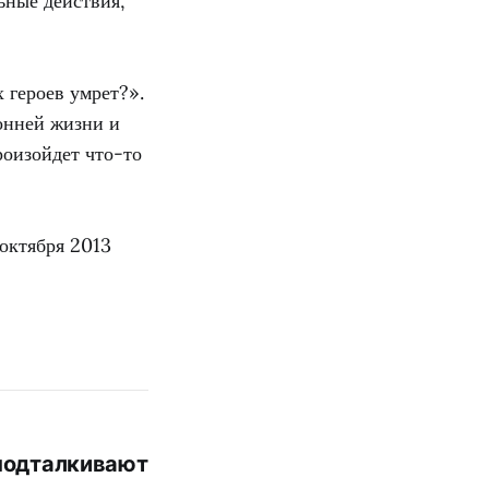
ьные действия,
 героев умрет?».
онней жизни и
роизойдет что-то
 октября 2013
 подталкивают