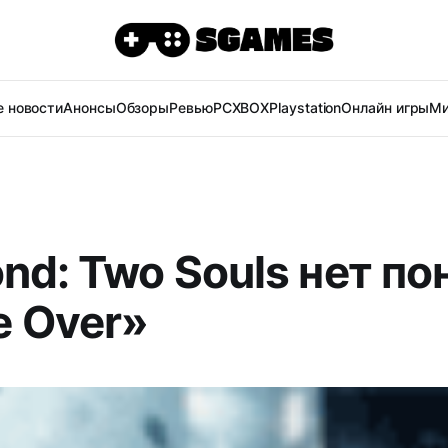
 новости
Анонсы
Обзоры
Ревью
PC
XBOX
Playstation
Онлайн игры
Ми
nd: Two Souls нет по
 Over»