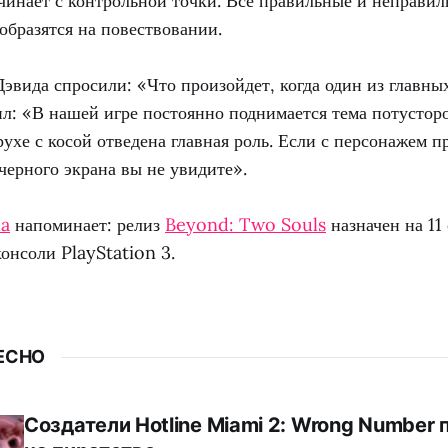
ачинает с контрольной точки. Все правильные и неправил
тобразятся на повествовании.
эвида спросили: «Что произойдет, когда один из главных
ил: «В нашей игре постоянно поднимается тема потустор
рухе с косой отведена главная роль. Если с персонажем п
черного экрана вы не увидите».
ua
напоминает: релиз
Beyond: Two Souls
назначен на 11
консоли PlayStation 3.
ЕСНО
Создатели Hotline Miami 2: Wrong Number