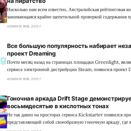
на пиратство
Насколько нам всем известно, Австралийская рейтинговая ко
занимающаяся крайне щепетильной проверкой содержания п
производит современная игровая индустрия, подвергает жес
ADMIN
16 ЯНВ. 2015 Г.
множество игр, где присутствуют жестокие сцены, заставляя
вырезать последние, либо отказываться издавать свой проект
Все большую популярность набирает нез
зеленного континента. Так сказать, под нож могло попасть с
проект Dreaming
коллектива Dennaton
Почти месяц назад на страницах площадки Greenlight, явл
сервиса электронной дистрибуции Steam, появился проект 
обладающий необыкновенным сеттингом, а также самобыт
ADMIN
16 ЯНВ. 2015 Г.
процессом, что в совокупности сложится для геймеров в нез
путешествие. Занимательно, но сейчас много кто сравнива
Гоночная аркада Drift Stage демонстриру
головоломку с экшеном Mirror`s Edge, хотя сами девелопер
восьмидесятые в кислотных тонах
Не так давно на просторах сервиса Kickstarter появился про
представляющий собой своеобразную гоночную аркаду, где 
механики лежит управляемый занос автомобиля, при помощи