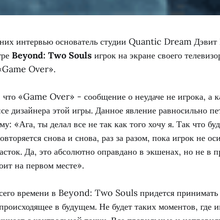
вних интервью основатель студии Quantic Dream Дэвит
гре
Beyond: Two Souls
игрок на экране своего телевизо
 «Game Over».
, что «Game Over» - сообщение о неудаче не игрока, а к
се дизайнера этой игры. Данное явление равносильно пет
у: «Ага, ты делал все не так как того хочу я. Так что бу
овторяется снова и снова, раз за разом, пока игрок не ос
сток. Да, это абсолютно оправдано в экшенах, но не в пр
оит на первом месте».
сего времени в Beyond: Two Souls придется принимать 
происходящее в будущем. Не будет таких моментов, где и