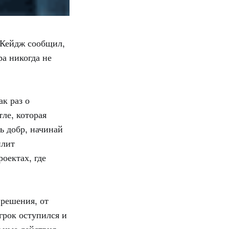
 Кейдж сообщил,
ра никогда не
ак раз о
ле, которая
дь добр, начинай
илит
оектах, где
решения, от
грок оступился и