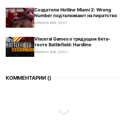
Создатели Hotline Miami 2: Wrong
Number подталкивают на пиратство
ADMIN
16 ЯНВ. 2015 Г.
Visceral Games о грядущем бета-
тесте Battlefield: Hardline
ADMIN
15 ЯНВ. 2015 Г.
КОММЕНТАРИИ (
)