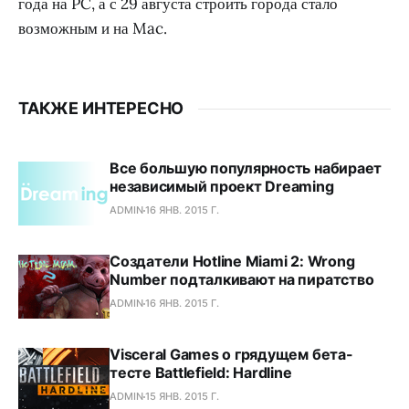
года на PC, а с 29 августа строить города стало
возможным и на Mac.
ТАКЖЕ ИНТЕРЕСНО
Все большую популярность набирает
независимый проект Dreaming
ADMIN
16 ЯНВ. 2015 Г.
Создатели Hotline Miami 2: Wrong
Number подталкивают на пиратство
ADMIN
16 ЯНВ. 2015 Г.
Visceral Games о грядущем бета-
тесте Battlefield: Hardline
ADMIN
15 ЯНВ. 2015 Г.