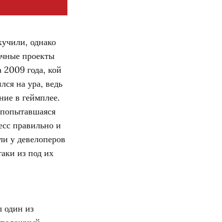
кучили, однако
ачные проекты
 2009 года, кой
лся на ура, ведь
ние в геймплее.
, попытавшаяся
цесс правильно и
ли у девелоперов
аки из под их
ы один из