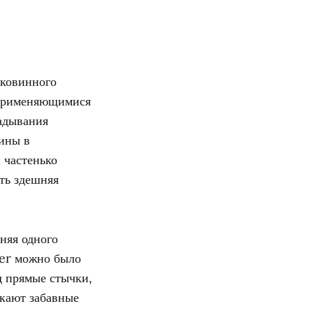
иковинного
 применяющимися
адывания
тины в
 частенько
ять здешняя
аняя одного
der можно было
од прямые стычки,
икают забавные