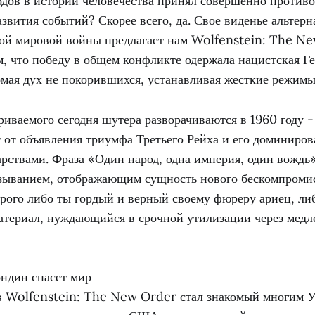
дов в истории человечества принял совершенно проти
азвития событий? Скорее всего, да. Свое виденье альтер
ой мировой войны предлагает нам Wolfenstein: The N
м, что победу в общем конфликте одержала нацистская Г
омая дух не покорившихся, устанавливая жесткие режимы
иваемого сегодня шутера разворачиваются в 1960 году -
 от объявления триумфа Третьего Рейха и его доминиров
рствами. Фраза «Один народ, одна империя, один вождь»
азыванием, отображающим сущность нового бескомпромис
орого либо ты гордый и верный своему фюреру ариец, ли
атериал, нуждающийся в срочной утилизации через мед
ондин спасет мир
в Wolfenstein: The New Order стал знакомый многим 