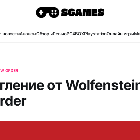
 новости
Анонсы
Обзоры
Ревью
PC
XBOX
Playstation
Онлайн игры
Ми
EW ORDER
ление от Wolfenstein
rder