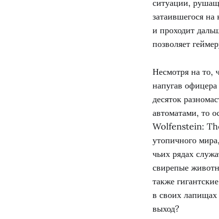
ситуации, рушащи
затаившегося на 
и проходит даль
позволяет геймер
Несмотря на то, 
напугав офицера 
десяток разномас
автоматами, то о
Wolfenstein: Th
утопичного мира
чьих рядах служ
свирепые животны
также гигантски
в своих лапищах 
выход?