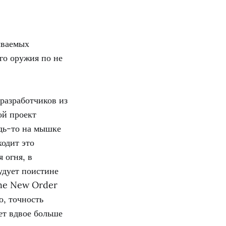
ываемых
ого оружия по не
 разработчиков из
ой проект
удь-то на мышке
ходит это
 огня, в
удует поистине
The New Order
о, точность
ет вдвое больше