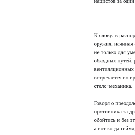
нацистов за один 
К слову, в расп
оружия, начиная
не только для у
обходных путей, 
вентиляционных 
встречается во в
стелс-механика.
Говоря о преодол
противника за д
обойтись и без э
а вот когда гейм