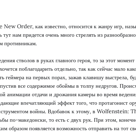
e New Order, как известно, относится к жанру игр, наз
ь тут нам придется очень много стрелять из разнообразн
м противникам.
едения стволов в руках главного героя, то за этот момент
чется поблагодарить отдельно, так как сейчас мало как
ть геймера на первых порах, зажав клавишу выстрела, б
пустив все содержимое обоймы в толпу недругов. Проис
ой анимации отдачи и дрожания камеры во время ведения
здающие впечатляющий эффект того, что протагонист ор
струментом войны. Вдобавок к этому, в Wolfenstein: 
ьбы по-македонски, то есть с двух рук. При этом, конечн
ким образом появляется возможность отправить на тот св