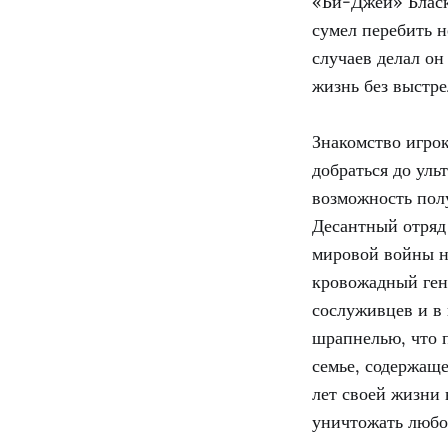
«Би-Джей» Бласк
сумел перебить 
случаев делал он
жизнь без выстре
Знакомство игрок
добраться до уль
возможность пол
Десантный отряд
мировой войны на
кровожадный ген
сослуживцев и в 
шрапнелью, что п
семье, содержащ
лет своей жизни 
уничтожать любог