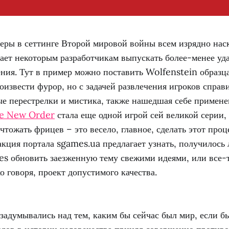
еры в сеттинге Второй мировой войны всем изрядно нас
шает некоторым разработчикам выпускать более-менее уд
ния. Тут в пример можно поставить Wolfenstein образца
роизвести фурор, но с задачей развлечения игроков справи
е перестрелки и мистика, также нашедшая себе примене
he New Order
стала еще одной игрой сей великой серии
ичтожать фрицев – это весело, главное, сделать этот про
акция портала sgames.ua предлагает узнать, получилось 
 обновить заезженную тему свежими идеями, или все-т
о говоря, проект допустимого качества.
задумывались над тем, каким бы сейчас был мир, если б