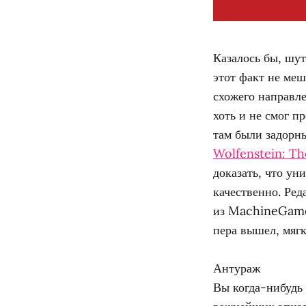
Казалось бы, шут
этот факт не ме
схожего направле
хоть и не смог п
там были задорны
Wolfenstein: T
доказать, что ун
качественно. Ред
из MachineGames
пера вышел, мягк
Антураж
Вы когда-нибудь 