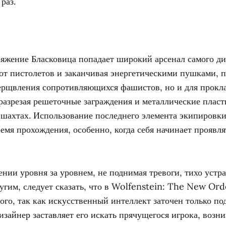
раз.
оряжение Бласковица попадает широкий арсенал самого д
 от пистолетов и заканчивая энергетическими пушками,
мерщвления сопротивляющихся фашистов, но и для прокл
разрезая решеточные заграждения и металлические плас
шахтах. Использование последнего элемента экипировки
ремя прохождения, особенно, когда себя начинает проявл
ении уровня за уровнем, не поднимая тревоги, тихо устр
ругим, следует сказать, что в Wolfenstein: The New Or
того, так как искусственный интеллект заточен только п
дизайнер заставляет его искать прячущегося игрока, возн