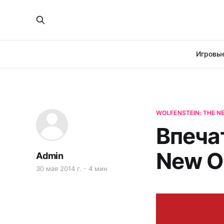
Игровые
WOLFENSTEIN: THE N
Впечат
New O
Admin
30 мая 2014 г.
4 мин