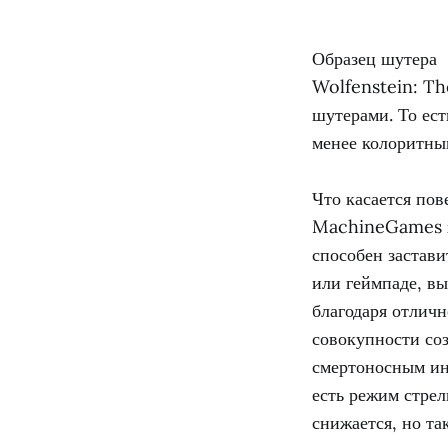
Образец шутера
Wolfenstein: Th
шутерами. То ест
менее колоритны
Что касается пов
MachineGames хо
способен застави
или геймпаде, вы
благодаря отличн
совокупности со
смертоносным ин
есть режим стрел
снижается, но та