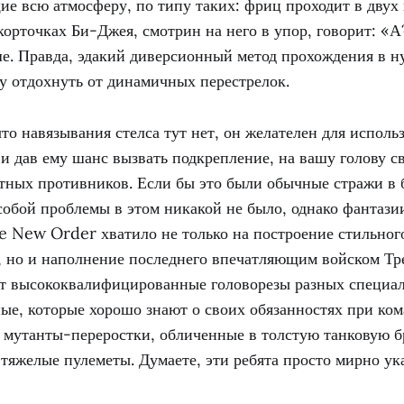
е всю атмосферу, по типу таких: фриц проходит в двух 
корточках Би-Джея, смотрин на него в упор, говорит: «А
ше. Правда, эдакий диверсионный метод прохождения в 
у отдохнуть от динамичных перестрелок.
что навязывания стелса тут нет, он желателен для использ
и дав ему шанс вызвать подкрепление, на вашу голову с
тных противников. Если бы это были обычные стражи в 
собой проблемы в этом никакой не было, однако фантази
e New Order хватило не только на построение стильног
, но и наполнение последнего впечатляющим войском Тре
ат высококвалифицированные головорезы разных специа
е, которые хорошо знают о своих обязанностях при ком
е мутанты-переростки, обличенные в толстую танковую 
тяжелые пулеметы. Думаете, эти ребята просто мирно ук