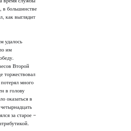
а время службы
, в большинстве
л, как выглядит
ам удалось
ло им
обеду.
весов Второй
де торжествовал
 потерял много
ен в голову
ло оказаться в
 четырнадцать
ялся за старое –
атрибутикой.