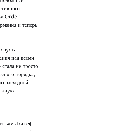
воположный
нативного
ew Order,
ермания и теперь
.
 спустя
ания над всеми
 стала не просто
сного порядка,
бо расходной
ленную
Уильям Джозеф