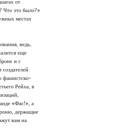
шагах от
? Что это было?»
нужных местах
ования, ведь,
валится еще
броне и с
и создателей
о фашистско-
тьего Рейха, в
лизаций,
анде «Фас!», а
броню, держащие
ажут вам на