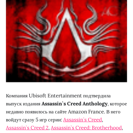
Компания Ubisoft Entertainment подтвердила
выпуск издания
Assassin`s Creed Anthology
, которое
недавно появилось на сайте Amazon France. В него
войдут сразу 5 игр серии:
Assassin`s Creed
,
Assassin`s Creed 2
,
Assassin`s Creed: Brotherhood
,