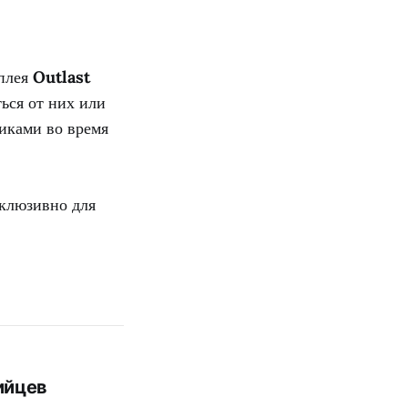
мплея
Outlast
ться от них или
чиками во время
склюзивно для
ийцев