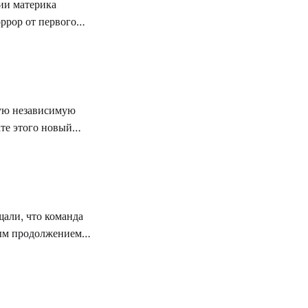
ии материка
ррор от первого
содержание, с их
санной оценки
кую независимую
ате этого новый
Outlast II,
тся в продаже 25 апреля
али, что команда
мым продолжением
но, что новая часть
атформах (Xbox