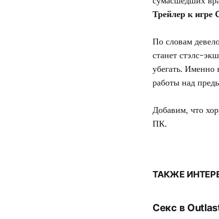
сумасшедших враг
Трейлер к игре 
По словам девел
станет стэлс-экш
убегать. Именно 
работы над пред
Добавим, что хо
ПК.
ТАКЖЕ ИНТЕР
Секс в Outla