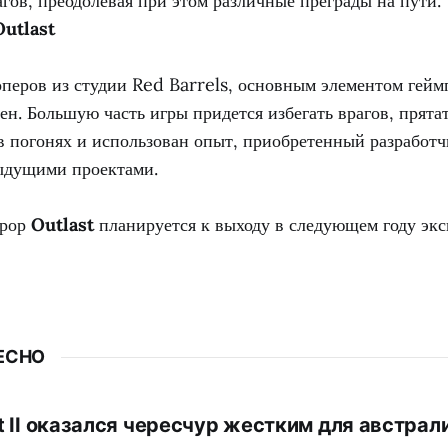
ов, преодолевая при этом различные преграды на пути.
Outlast
оперов из студии Red Barrels, основным элементом гей
ен. Большую часть игры придется избегать врагов, прята
в погонях и использован опыт, приобретенный разработ
ыдущими проектами.
ррор
Outlast
планируется к выходу в следующем году эк
ЕСНО
st II оказался чересчур жестким для австрал