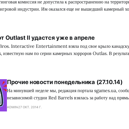
тинговая комиссия не допустила к распространению на территор
 игровой индустрии. Им оказался еще не вышедший камерный хо
е члены комитета обнаружили сцены сексуального характера, чье 
даже для взрослой аудитории. Скорее всего, причиной вышеопи
 Outlast II удастся уже в апреле
ros. Interactive Entertainment взяла под свое крыло канадс
, известную нам по серии камерных хорроров Outlas. В результ
ботчиков, коим является косвенный сиквел к их предыдущему, – 
обзавелся точной датой выхода. Третья игра данной франшизы ужасов появи
Прочие новости понедельника (27.10.14)
На минувшей неделе мы, редакция портала sgames.ua, сообщ
независимой студии Red Barrels взялась за работу над пря
для небезызвестного хоррора Outlast. С тех пор стало извест
ADMIN
27 ОКТ. 2014 Г.
во франшизе появится одновременно на всех актуальных пл
One, PlayStation 4 и PC), так как девелоперы