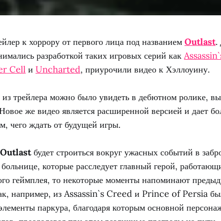
йлер к хоррору от первого лица под названием
Outlast
.
нимались разработкой таких игровых серий как
Assassin
er Cell
и
Uncharted
, приурочили видео к Хэллоуину.
 из трейлера можно было увидеть в дебютном ролике, 
 Новое же видео является расширенной версией и дает бо
м, чего ждать от будущей игры.
Outlast
будет строиться вокруг ужасных событий в заб
 больнице, которые расследует главный герой, работающ
мого геймплея, то некоторые моменты напоминают преды
ак, например, из Assassin`s Creed и Prince of Persia б
элементы паркура, благодаря которым основной персонаж