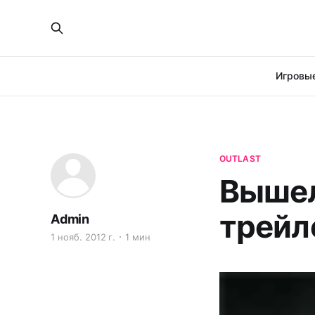
Игровые
OUTLAST
Вышел
трейле
Admin
1 нояб. 2012 г.
1 мин