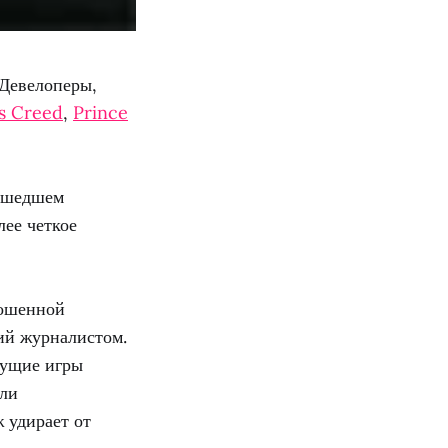
 Девелоперы,
`s Creed
,
Prince
вышедшем
лее четкое
рошенной
ий журналистом.
дущие игры
ыли
 удирает от