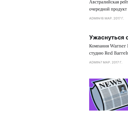
Австралийская рей
очередной продукт
лица Outlas II, гд
ADMIN
16 МАР. 2017 Г.
слов, недопустимо 
происходящего в
Ужаснуться от
Компания Warner B
студию Red Barrels
проект индии-разра
ADMIN
7 МАР. 2017 Г.