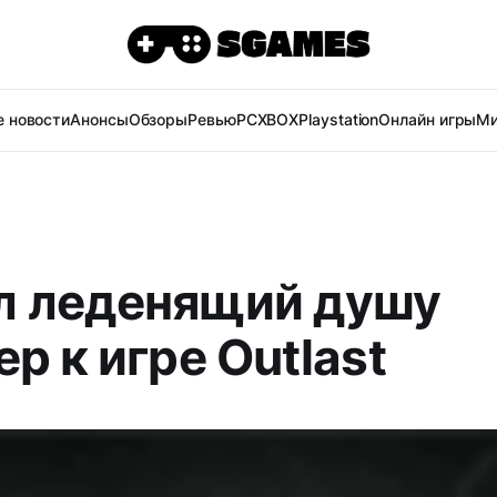
 новости
Анонсы
Обзоры
Ревью
PC
XBOX
Playstation
Онлайн игры
Ми
 леденящий душу
р к игре Outlast