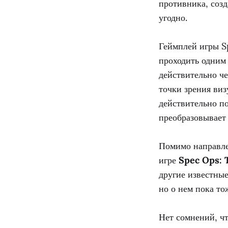
противника, соз
угодно.
Геймплей игры S
проходить одним
действительно ч
точки зрения виз
действительно по
преобразовывает 
Помимо направле
игре
Spec Ops: 
другие известные
но о нем пока то
Нет сомнений, ч