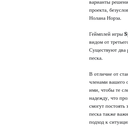
варианты решени
проекта, безусло
Нолана Норза.
Геймплей игры
S
видом от третье
Существуют два 
песка.
В отличие от ст
членами вашего о
ими, чтобы те сл
надежду, что про
смогут постоять 
песка также важн
подход к ситуац