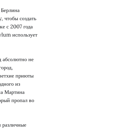
з Берлина
, чтобы создать
ке с 2007 года
sylum использует
д абсолютно не
город,
 ветхие приюты
одного из
на Мартина
орый пропал во
и различные