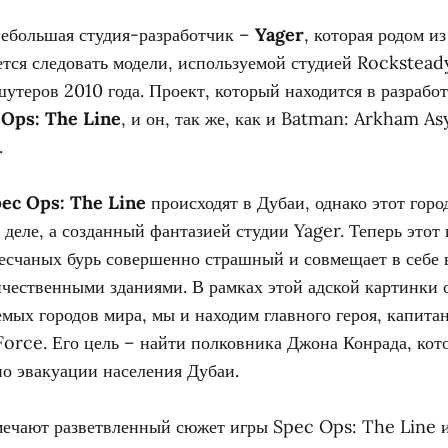
небольшая студия-разработчик –
Yager
, которая родом и
ется следовать модели, используемой студией Rocksteady
утеров 2010 года. Проект, который находится в разработ
 Ops: The Line
, и он, так же, как и Batman: Arkham A
.
ec Ops: The Line
происходят в Дубаи, однако этот горо
м деле, а созданный фантазией студии Yager. Теперь этот 
есчаных бурь совершенно страшный и совмещает в себе
чественными зданиями. В рамках этой адской картинки 
мых городов мира, мы и находим главного героя, капита
Force. Его цель – найти полковника Джона Конрада, кот
по эвакуации населения Дубаи.
мечают разветвленный сюжет игры Spec Ops: The Line 