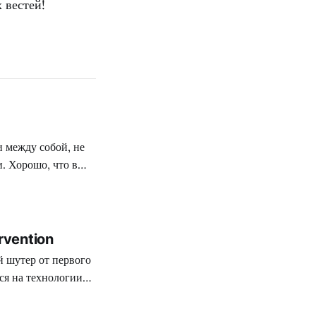
 вестей!
 между собой, не
и. Хорошо, что в
rk со своей новой,
rvention
й шутер от первого
ся на технологии
водительности на
любой сетевой