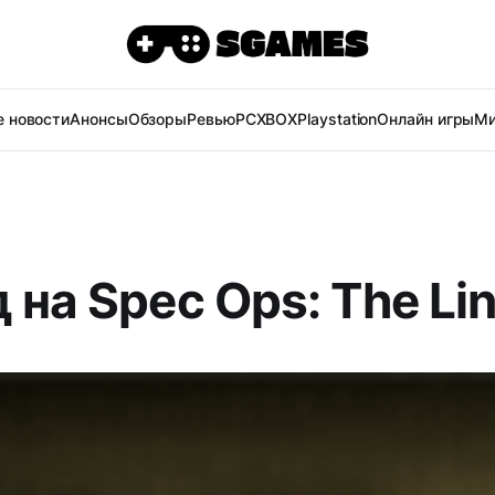
 новости
Анонсы
Обзоры
Ревью
PC
XBOX
Playstation
Онлайн игры
Ми
 на Spec Ops: The Li