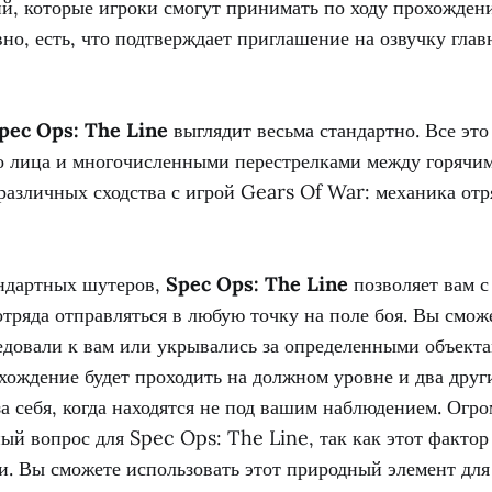
й, которые игроки смогут принимать по ходу прохожден
вно, есть, что подтверждает приглашение на озвучку гла
pec Ops: The Line
выглядит весьма стандартно. Все это
го лица и многочисленными перестрелками между горячи
различных сходства с игрой Gears Of War: механика отр
андартных шутеров,
Spec Ops: The Line
позволяет вам с
тряда отправляться в любую точку на поле боя. Вы смож
едовали к вам или укрывались за определенными объекта
хождение будет проходить на должном уровне и два друг
за себя, когда находятся не под вашим наблюдением. Огр
ый вопрос для Spec Ops: The Line, так как этот фактор
ии. Вы сможете использовать этот природный элемент дл