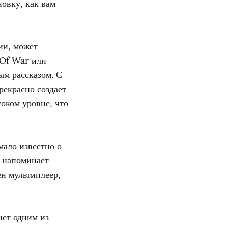
овку, как вам
ии, может
 Of War или
м рассказом. С
рекрасно создает
оком уровне, что
мало известно о
, напоминает
ен мультиплеер,
нет одним из