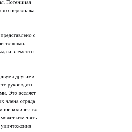
ия. Потенциал
вного персонажа
 представлено с
ми точками.
яда и элементы
 двумя другими
ете руководить
ми. Это вселяет
их члена отряда
омное количество
 может изменять
я уничтожения