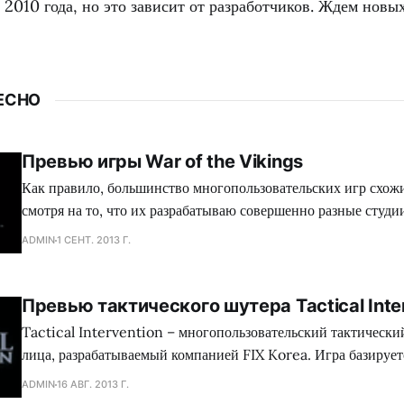
2010 года, но это зависит от разработчиков. Ждем новых
ЕСНО
Превью игры War of the Vikings
Как правило, большинство многопользовательских игр схожи
смотря на то, что их разрабатываю совершенно разные студи
каждом правиле есть исключения, в нашем случае это Fatsha
ADMIN
1 СЕНТ. 2013 Г.
еще не вышедшей игрой War of the Vikings. Пролог Логично было бы
рассказать о старшем брате данного
Превью тактического шутера Tactical Inte
Tactical Intervention – многопользовательский тактически
лица, разрабатываемый компанией FIX Korea. Игра базирует
движка Source, что позволяет добиться максимальной произ
ADMIN
16 АВГ. 2013 Г.
обширном ряде компьютеров. Tactical Intervention, как и 