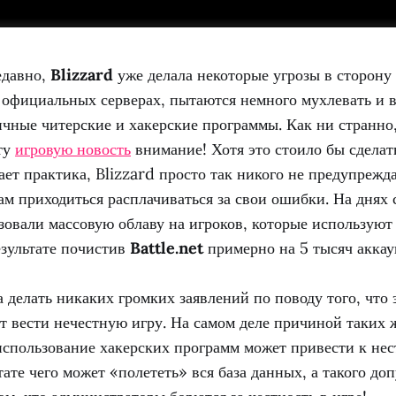
едавно,
Blizzard
уже делала некоторые угрозы в сторону 
 официальных серверах, пытаются немного мухлевать и в
чные читерские и хакерские программы. Как ни странно
ту
игровую новость
внимание! Хотя это стоило бы сделат
ает практика, Blizzard просто так никого не предупрежда
м приходиться расплачиваться за свои ошибки. На днях
зовали массовую облаву на игроков, которые использую
езультате почистив
Battle.net
примерно на 5 тысяч аккау
 делать никаких громких заявлений по поводу того, что э
т вести нечестную игру. На самом деле причиной таких 
 использование хакерских программ может привести к не
тате чего может «полететь» вся база данных, а такого доп