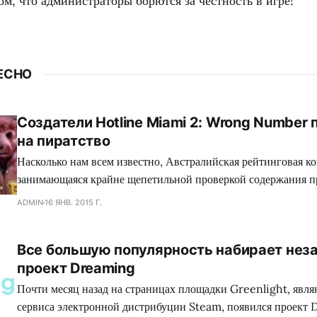
том, что администраторы борются за честность в игре!
ЕСНО
Создатели Hotline Miami 2: Wrong Number
на пиратство
Насколько нам всем известно, Австралийская рейтинговая ко
занимающаяся крайне щепетильной проверкой содержания п
производит современная игровая индустрия, подвергает жес
ADMIN
16 ЯНВ. 2015 Г.
множество игр, где присутствуют жестокие сцены, заставляя
вырезать последние, либо отказываться издавать свой проект
Все большую популярность набирает нез
зеленного континента. Так сказать, под нож могло попасть с
проект Dreaming
коллектива Dennaton
Почти месяц назад на страницах площадки Greenlight, явл
сервиса электронной дистрибуции Steam, появился проект 