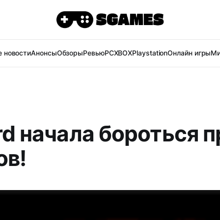
 новости
Анонсы
Обзоры
Ревью
PC
XBOX
Playstation
Онлайн игры
Ми
rd начала бороться 
ов!