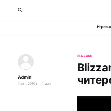
Игровые
BLIZZARD
Blizza
читер
Admin
1 окт. 2010 г.
1 мин