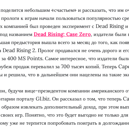
оделится небольшим «счастьем» и рассказать, что им о
 прологи к играм начали пользоваться популярностью сре
их компанией был проведен эксперимент с Dead Rising и 
под названием
Dead Rising: Case Zero
, издатели были
шая предыстория вышла всего за месяц до того, как поя
 Dead Rising 2. Пролог продавался не очень дорого и е
 за 400 MS Points. Самое интересное, что издатели был
 рубеж продаж перевалил за 700 тысяч копий. Теперь Ca
ы и решила, что в дальнейшем они нацелены на такие эк
он, будучи вице-президентом компании американского о
тарии порталу GI.biz. Он рассказал о том, что теперь 
м образом извлекать дополнительный доход, при этом вы
 своих игр. Понятно, что это будет выгодно не только для
рому уже не терпится попробовать поиграть в долгожданн