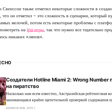
н Свенссон также отметил некоторые сложности в создан
, что он отметил – это сложность в сценарии, который 
самых мелочей, потом есть некоторые проблемы с платфо
 помотреть на
ipa игры
, так что нужно все тщательно про
лось никаких «ляпов».
ЕСНО
Создатели Hotline Miami 2: Wrong Number
на пиратство
Насколько нам всем известно, Австралийская рейтинговая ко
занимающаяся крайне щепетильной проверкой содержания п
производит современная игровая индустрия, подвергает жес
ADMIN
16 ЯНВ. 2015 Г.