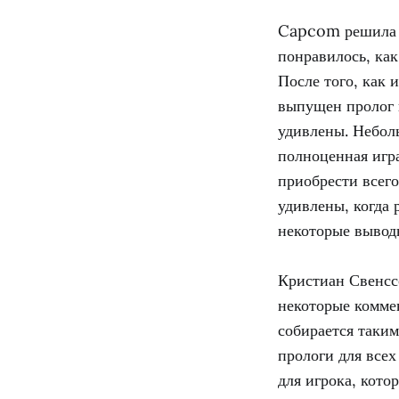
Capcom решила п
понравилось, как
После того, как 
выпущен пролог 
удивлены. Неболь
полноценная игра
приобрести всего
удивлены, когда
некоторые вывод
Кристиан Свенсс
некоторые коммен
собирается таки
прологи для всех
для игрока, кото