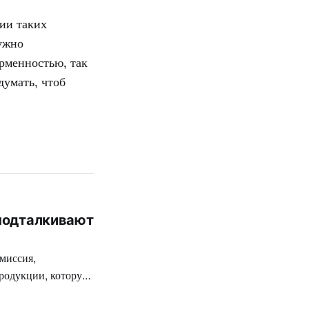
ии таких
нужно
рменностью, так
думать, чтоб
 подталкивают
миссия,
родукции, которую
ткой цензуре