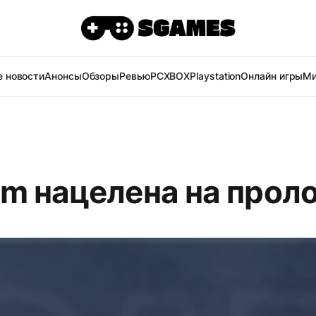
 новости
Анонсы
Обзоры
Ревью
PC
XBOX
Playstation
Онлайн игры
Ми
m нацелена на прол