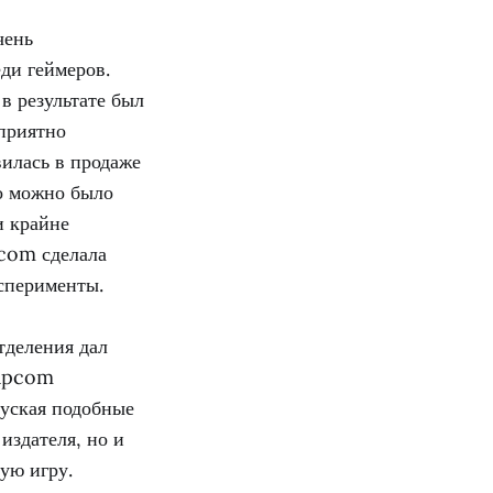
чень
ди геймеров.
в результате был
 приятно
вилась в продаже
го можно было
и крайне
pcom сделала
сперименты.
тделения дал
Capcom
пуская подобные
 издателя, но и
ую игру.