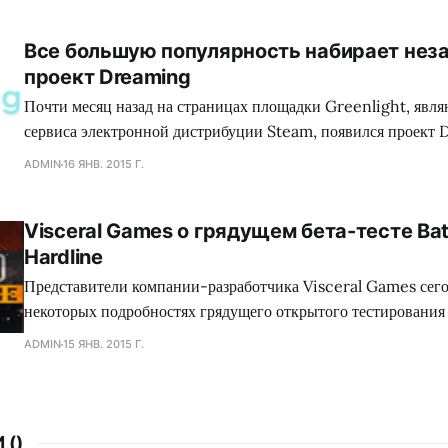
множество игр, где присутствуют жестокие сцены, заставляя
вырезать последние, либо отказываться издавать свой проект
Все большую популярность набирает нез
зеленного континента. Так сказать, под нож могло попасть с
проект Dreaming
коллектива Dennaton
Почти месяц назад на страницах площадки Greenlight, явл
сервиса электронной дистрибуции Steam, появился проект 
обладающий необыкновенным сеттингом, а также самобыт
ADMIN
16 ЯНВ. 2015 Г.
процессом, что в совокупности сложится для геймеров в нез
путешествие. Занимательно, но сейчас много кто сравнива
Visceral Games о грядущем бета-тесте Batt
головоломку с экшеном Mirror`s Edge, хотя сами девелопер
Hardline
Представители компании-разработчика Visceral Games сего
некоторых подробностях грядущего открытого тестирования
сетевого шутера Battlefield: Hardline, а также поделились
ADMIN
15 ЯНВ. 2015 Г.
от данного мероприятия. Как оказалось, игроков ждет разно
среди которого найдутся как уже знакомые поклонникам сег
 (
)