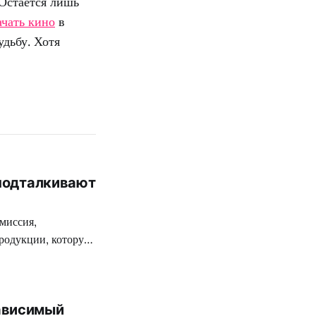
 Остается лишь
ачать кино
в
удьбу. Хотя
 подталкивают
миссия,
родукции, которую
ткой цензуре
 разработчиков
 на территории
ависимый
вежее творение