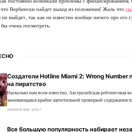
 как постоянно возникали проблемы с финансированием.
, что Вербински найдет выход из положения! Жаль что
ск
не выйдет, так как не известно вообще ничего про его с
 бы очень посмотреть.
ЕСНО
Создатели Hotline Miami 2: Wrong Number
на пиратство
Насколько нам всем известно, Австралийская рейтинговая ко
занимающаяся крайне щепетильной проверкой содержания п
производит современная игровая индустрия, подвергает жес
ADMIN
16 ЯНВ. 2015 Г.
множество игр, где присутствуют жестокие сцены, заставляя
вырезать последние, либо отказываться издавать свой проект
Все большую популярность набирает нез
зеленного континента. Так сказать, под нож могло попасть с