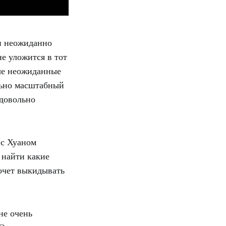
ки неожиданно
не уложится в тот
рые неожиданные
льно масштабный
 довольно
 с Хуаном
 найти какие
очет выкидывать
не очень