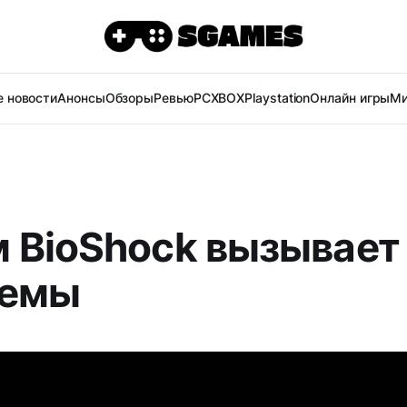
 новости
Анонсы
Обзоры
Ревью
PC
XBOX
Playstation
Онлайн игры
Ми
 BioShock вызывает
лемы