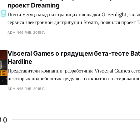
проект Dreaming
коллектива Dennaton
Почти месяц назад на страницах площадки Greenlight, явл
сервиса электронной дистрибуции Steam, появился проект 
обладающий необыкновенным сеттингом, а также самобыт
ADMIN
16 ЯНВ. 2015 Г.
процессом, что в совокупности сложится для геймеров в нез
путешествие. Занимательно, но сейчас много кто сравнива
Visceral Games о грядущем бета-тесте Batt
головоломку с экшеном Mirror`s Edge, хотя сами девелопер
Hardline
Представители компании-разработчика Visceral Games сего
некоторых подробностях грядущего открытого тестирования
сетевого шутера Battlefield: Hardline, а также поделились
ADMIN
15 ЯНВ. 2015 Г.
от данного мероприятия. Как оказалось, игроков ждет разно
среди которого найдутся как уже знакомые поклонникам сег
 (
)