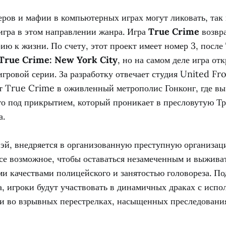
ров и мафии в компьютерных играх могут ликовать, так 
игра в этом направлении жанра. Игра
True Crime
возвр
ю к жизни. По счету, этот проект имеет номер 3, после
True Crime: New York City
, но на самом деле игра от
игровой серии. За разработку отвечает студия United F
т True Crime в оживленный метрополис Гонконг, где вы 
о под прикрытием, который проникает в пресловутую Тр
а.
эй, внедряется в организованную преступную организаци
се возможное, чтобы оставаться незамеченным и выживат
 качествами полицейского и занятостью головореза. Под
, игроки будут участвовать в динамичных драках с испо
 и во взрывных перестрелках, насыщенных преследовани