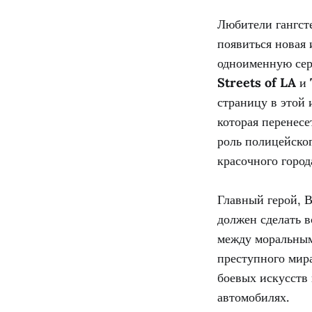
Любители гангсте
появиться новая 
одноименную сери
Streets of LA
и
страницу в этой 
которая перенесе
роль полицейског
красочного город
Главный герой, В
должен сделать в
между моральными
преступного мира
боевых искусств
автомобилях.