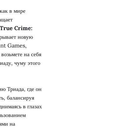
как в мире
ащает
True Crime:
крывает новую
ront Games,
возьмете на себя
иаду, чуму этого
ю Триада, где он
ь, балансируя
нимаясь в глазах
льзованием
ями на