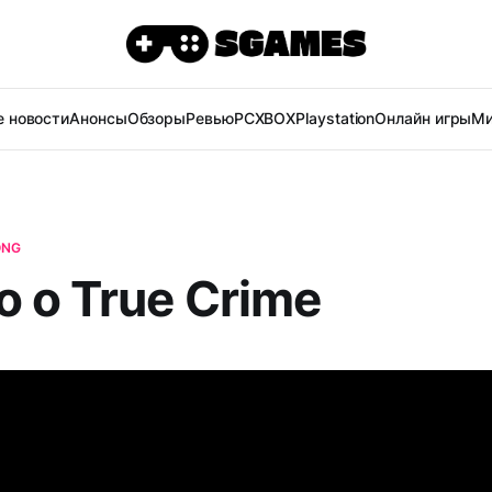
 новости
Анонсы
Обзоры
Ревью
PC
XBOX
Playstation
Онлайн игры
Ми
ONG
 о True Crime