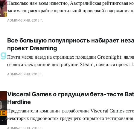
Насколько нам всем известно, Австралийская рейтинговая ко
занимающаяся крайне щепетильной проверкой содержания п
производит современная игровая индустрия, подвергает жес
ADMIN
16 ЯНВ. 2015 Г.
множество игр, где присутствуют жестокие сцены, заставляя
вырезать последние, либо отказываться издавать свой проект
Все большую популярность набирает нез
зеленного континента. Так сказать, под нож могло попасть с
проект Dreaming
коллектива Dennaton
Почти месяц назад на страницах площадки Greenlight, явл
сервиса электронной дистрибуции Steam, появился проект 
обладающий необыкновенным сеттингом, а также самобыт
ADMIN
16 ЯНВ. 2015 Г.
процессом, что в совокупности сложится для геймеров в нез
путешествие. Занимательно, но сейчас много кто сравнива
Visceral Games о грядущем бета-тесте Batt
головоломку с экшеном Mirror`s Edge, хотя сами девелопер
Hardline
Представители компании-разработчика Visceral Games сего
некоторых подробностях грядущего открытого тестирования
сетевого шутера Battlefield: Hardline, а также поделились
ADMIN
15 ЯНВ. 2015 Г.
от данного мероприятия. Как оказалось, игроков ждет разно