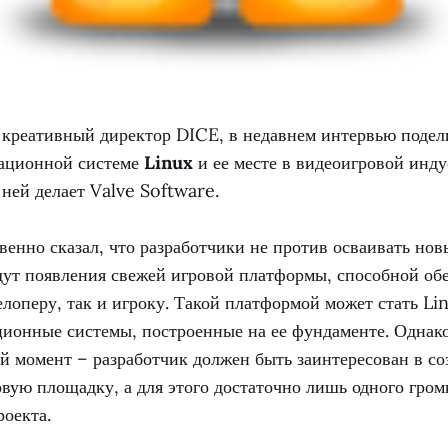
, креативный директор DICE, в недавнем интервью подел
ационной системе
Linux
и ее месте в видеоигровой инду
с ней делает Valve Software.
венно сказал, что разработчики не против осваивать нов
дут появления свежей игровой платформы, способной об
елоперу, так и игроку. Такой платформой может стать Li
ционные системы, построенные на ее фундаменте. Однако
й момент – разработчик должен быть заинтересован в со
вую площадку, а для этого достаточно лишь одного гром
оекта.