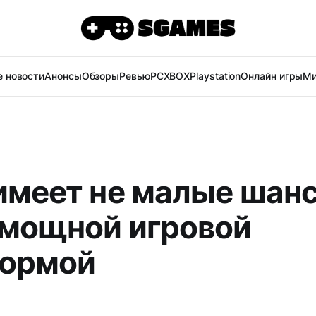
 новости
Анонсы
Обзоры
Ревью
PC
XBOX
Playstation
Онлайн игры
Ми
 имеет не малые шан
 мощной игровой
ормой