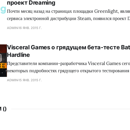
проект Dreaming
коллектива Dennaton
Почти месяц назад на страницах площадки Greenlight, явл
сервиса электронной дистрибуции Steam, появился проект 
обладающий необыкновенным сеттингом, а также самобыт
ADMIN
16 ЯНВ. 2015 Г.
процессом, что в совокупности сложится для геймеров в нез
путешествие. Занимательно, но сейчас много кто сравнива
Visceral Games о грядущем бета-тесте Batt
головоломку с экшеном Mirror`s Edge, хотя сами девелопер
Hardline
Представители компании-разработчика Visceral Games сего
некоторых подробностях грядущего открытого тестирования
сетевого шутера Battlefield: Hardline, а также поделились
ADMIN
15 ЯНВ. 2015 Г.
от данного мероприятия. Как оказалось, игроков ждет разно
среди которого найдутся как уже знакомые поклонникам сег
 (
)