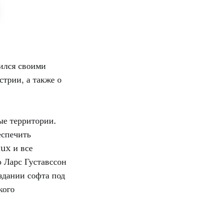
ился своими
стрии, а также о
ые территории.
еспечить
nux и все
 Ларс Густавссон
здании софта под
кого