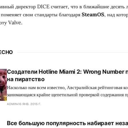
тивный директор DICE считает, что в ближайшие десять 
 поменяет свои стандарты благодаря
SteamOS
, над кото
оту Valve.
ЕСНО
Создатели Hotline Miami 2: Wrong Number
на пиратство
Насколько нам всем известно, Австралийская рейтинговая ко
занимающаяся крайне щепетильной проверкой содержания п
производит современная игровая индустрия, подвергает жес
ADMIN
16 ЯНВ. 2015 Г.
множество игр, где присутствуют жестокие сцены, заставляя
вырезать последние, либо отказываться издавать свой проект
Все большую популярность набирает нез
зеленного континента. Так сказать, под нож могло попасть с