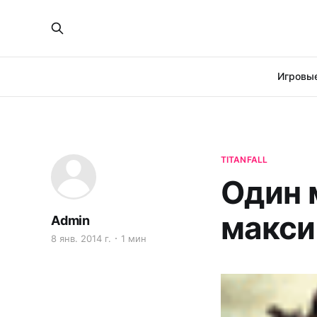
Игровые
TITANFALL
Один м
макси
Admin
8 янв. 2014 г.
1 мин