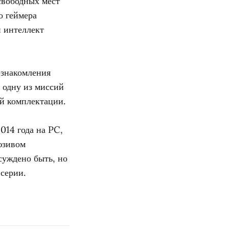
свободных мест
о геймера
й интеллект
ознакомления
 одну из миссий
ой комплектации.
014 года на PC,
юзивом
суждено быть, но
серии.