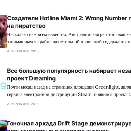
Создатели Hotline Miami 2: Wrong Number
на пиратство
Насколько нам всем известно, Австралийская рейтинговая ко
занимающаяся крайне щепетильной проверкой содержания п
производит современная игровая индустрия, подвергает жес
ADMIN
16 ЯНВ. 2015 Г.
множество игр, где присутствуют жестокие сцены, заставляя
вырезать последние, либо отказываться издавать свой проект
Все большую популярность набирает нез
зеленного континента. Так сказать, под нож могло попасть с
проект Dreaming
коллектива Dennaton
Почти месяц назад на страницах площадки Greenlight, явл
сервиса электронной дистрибуции Steam, появился проект 
обладающий необыкновенным сеттингом, а также самобыт
ADMIN
16 ЯНВ. 2015 Г.
процессом, что в совокупности сложится для геймеров в нез
путешествие. Занимательно, но сейчас много кто сравнива
Гоночная аркада Drift Stage демонстриру
головоломку с экшеном Mirror`s Edge, хотя сами девелопер
восьмидесятые в кислотных тонах