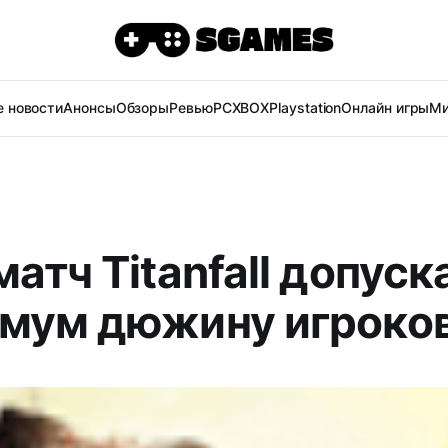
 новости
Анонсы
Обзоры
Ревью
PC
XBOX
Playstation
Онлайн игры
Ми
атч Titanfall допуск
мум дюжину игроко