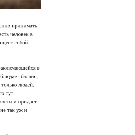
енно принимать
есть человек в
роцесс собой
 заключающейся в
блюдает баланс,
 только людей.
го тут
вости и придаст
не так уж и