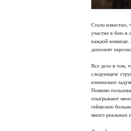
Стало известно,
участие в бою в 
каждой команде. 
дополнят персон
Все дело в том, 
следующем: струк
изначально задум
Помимо пользоват
отыгрывают мног
геймплею большей
много реальных и