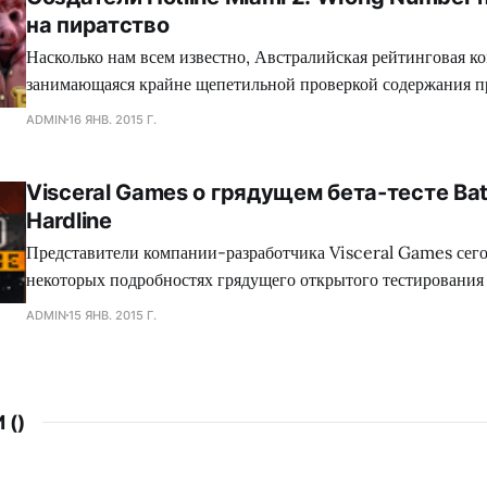
на пиратство
Насколько нам всем известно, Австралийская рейтинговая ко
занимающаяся крайне щепетильной проверкой содержания п
производит современная игровая индустрия, подвергает жес
ADMIN
16 ЯНВ. 2015 Г.
множество игр, где присутствуют жестокие сцены, заставляя
вырезать последние, либо отказываться издавать свой проект
Visceral Games о грядущем бета-тесте Batt
зеленного континента. Так сказать, под нож могло попасть с
Hardline
коллектива Dennaton
Представители компании-разработчика Visceral Games сего
некоторых подробностях грядущего открытого тестирования
сетевого шутера Battlefield: Hardline, а также поделились
ADMIN
15 ЯНВ. 2015 Г.
от данного мероприятия. Как оказалось, игроков ждет разно
среди которого найдутся как уже знакомые поклонникам сег
 (
)