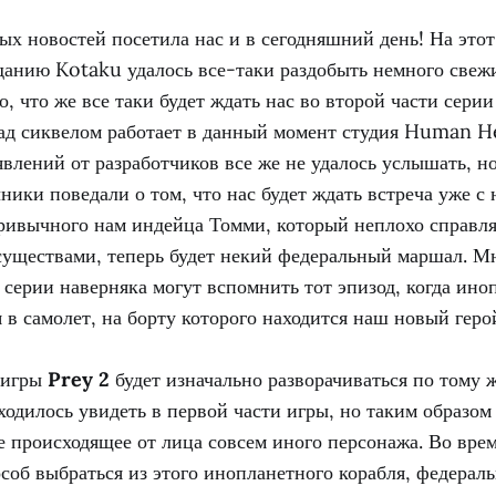
х новостей посетила нас и в сегодняшний день! На этот
данию Kotaku удалось все-таки раздобыть немного свеж
о, что же все таки будет ждать нас во второй части серии
ад сиквелом работает в данный момент студия Human H
влений от разработчиков все же не удалось услышать, н
ики поведали о том, что нас будет ждать встреча уже с
привычного нам индейца Томми, который неплохо справля
уществами, теперь будет некий федеральный маршал. М
серии наверняка могут вспомнить тот эпизод, когда ин
я в самолет, на борту которого находится наш новый геро
 игры
Prey 2
будет изначально разворачиваться по тому 
ходилось увидеть в первой части игры, но таким образо
е происходящее от лица совсем иного персонажа. Во врем
особ выбраться из этого инопланетного корабля, федера