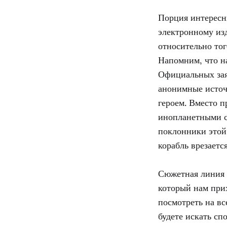
Порция интересны
электронному из
относительно тог
Напомним, что н
Официальных зая
анонимные источн
героем. Вместо 
инопланетными с
поклонники этой 
корабль врезаетс
Сюжетная линия
который нам при
посмотреть на вс
будете искать сп