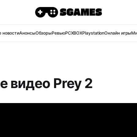
 новости
Анонсы
Обзоры
Ревью
PC
XBOX
Playstation
Онлайн игры
Ми
е видео Prey 2