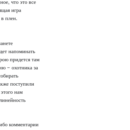
ое, что это все
ящая игра
 в плен.
ланете
удет напоминать
ерою придется там
ию – охотника за
собирать
акже поступили
 этого нам
елинейность
либо комментарии