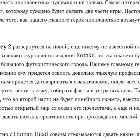
ивать инопланетных чудовищ и не только. Самое интересн
, которому суждено будет связать две части игры. Насто
ле того, как нашего главного героя инопланетяне возьмут
ey 2
развернуться на новой, еще никому не известной п
заявляют журналисты издания Kotaku, то эта планета б
 большого футуристического города. Нашему главному г
 именно ему придется освоить довольно тяжелую професс
 нам придется договариваться с заказчиками, после чего 
тве, вести слежку, собирать факты и устранять цель. Т
 что во второй части не будет линейного сюжета, вместо
остью открытый мир со всеми его прелестями, а еще и н
т давать нам альтернативность при прохождении миссий.
тно с Human Head совсем отказываются давать какие-