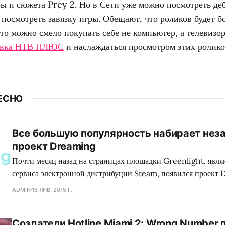
ры и сюжета Prey 2. Но в Сети уже можно посмотреть де
посмотреть завязку игры. Обещают, что роликов будет 
что можно смело покупать себе не компьютер, а телевизор
овка НТВ ПЛЮС
и наслаждаться просмотром этих ролико
ЕСНО
Все большую популярность набирает нез
проект Dreaming
Почти месяц назад на страницах площадки Greenlight, явл
сервиса электронной дистрибуции Steam, появился проект 
обладающий необыкновенным сеттингом, а также самобыт
ADMIN
16 ЯНВ. 2015 Г.
процессом, что в совокупности сложится для геймеров в нез
путешествие. Занимательно, но сейчас много кто сравнива
Создатели Hotline Miami 2: Wrong Number
головоломку с экшеном Mirror`s Edge, хотя сами девелопер