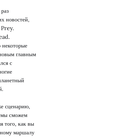
 раз
их новостей,
 Prey.
ead.
о некоторые
 новым главным
лся с
ногие
опланетный
й.
же сценарию,
м мы сможем
я того, как вы
льному маршалу