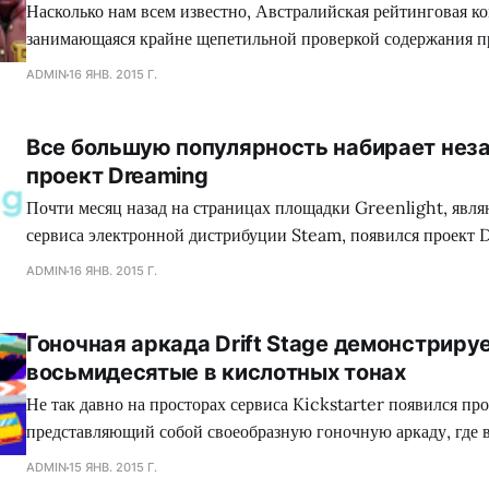
Насколько нам всем известно, Австралийская рейтинговая ко
занимающаяся крайне щепетильной проверкой содержания п
производит современная игровая индустрия, подвергает жес
ADMIN
16 ЯНВ. 2015 Г.
множество игр, где присутствуют жестокие сцены, заставляя
вырезать последние, либо отказываться издавать свой проект
Все большую популярность набирает нез
зеленного континента. Так сказать, под нож могло попасть с
проект Dreaming
коллектива Dennaton
Почти месяц назад на страницах площадки Greenlight, явл
сервиса электронной дистрибуции Steam, появился проект 
обладающий необыкновенным сеттингом, а также самобыт
ADMIN
16 ЯНВ. 2015 Г.
процессом, что в совокупности сложится для геймеров в нез
путешествие. Занимательно, но сейчас много кто сравнива
Гоночная аркада Drift Stage демонстриру
головоломку с экшеном Mirror`s Edge, хотя сами девелопер
восьмидесятые в кислотных тонах
Не так давно на просторах сервиса Kickstarter появился про
представляющий собой своеобразную гоночную аркаду, где 
механики лежит управляемый занос автомобиля, при помощи
ADMIN
15 ЯНВ. 2015 Г.
преодолеваются крутые повороты на высоких скоростях. Каза