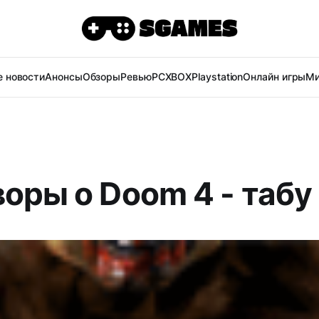
 новости
Анонсы
Обзоры
Ревью
PC
XBOX
Playstation
Онлайн игры
Ми
воры о Doom 4 - табу