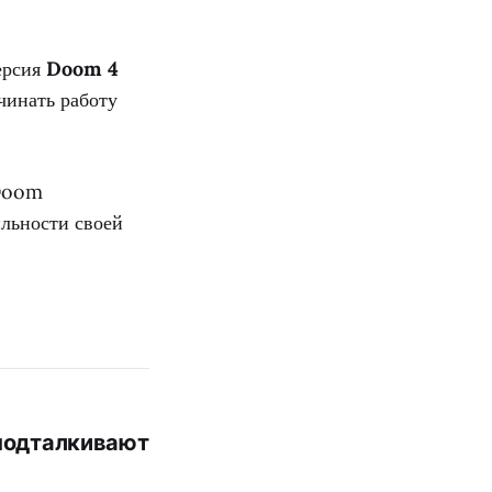
ерсия
Doom 4
чинать работу
 Doom
ильности своей
 подталкивают