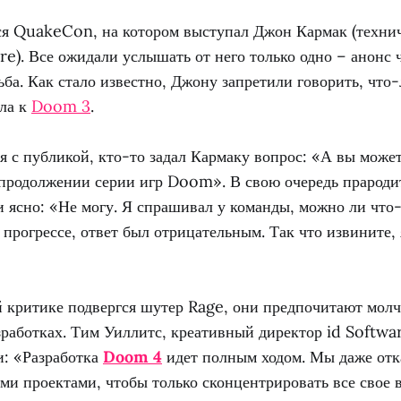
ся QuakeCon, на котором выступал Джон Кармак (техни
re). Все ожидали услышать от него только одно – анонс 
ба. Как стало известно, Джону запретили говорить, что-
ела к
Doom 3
.
 с публикой, кто-то задал Кармаку вопрос: «А вы может
о продолжении серии игр Doom». В свою очередь прароди
и ясно: «Не могу. Я спрашивал у команды, можно ли что
прогрессе, ответ был отрицательным. Так что извините, 
й критике подвергся шутер Rage, они предпочитают молч
работках. Тим Уиллитс, креативный директор id Softwa
и: «Разработка
Doom 4
идет полным ходом. Мы даже отк
ми проектами, чтобы только сконцентрировать все свое 