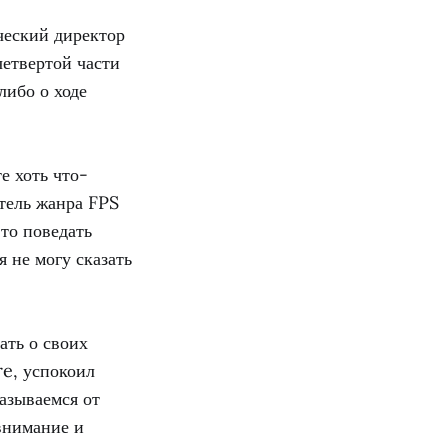
ческий директор
четвертой части
либо о ходе
е хоть что-
тель жанра FPS
-то поведать
я не могу сказать
ать о своих
re, успокоил
азываемся от
внимание и