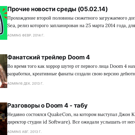
Студия The Creative Assembly пустила
Прочие новости среды (05.02.14)
Прохождение второй половины сюжетного загружаемого доп
Sea, релиз которого запланирован на 25 марта 2014 года, дл
лица BioShock Infinite займет у среднестатистического игр
ADMIN
5 ФЕВР. 2014 Г.
часов реального времени. Об этом сообщил глава студии Irr
Левин. Консоль Super Retro Trio, оснащенная слотами для
Фанатский трейлер Doom 4
Во время того как хоррор шутер от первого лица Doom 4 нах
разработки, креативные фанаты создали свою версию дебютн
долгожданной игры, посмотрев на которой задаешься вопрос
ADMIN
16 ДЕК. 2013 Г.
следующая часть Doom`а настолько детализированная и стили
что смогли сотворить энтузиасты?». Собственно, видеоролик представляет
собой небольшую
Разговоры о Doom 4 - табу
Недавно состоялся QuakeCon, на котором выступал Джон К
директор студии id Software). Все ожидали услышать от нег
анонс четвертой части Doom, но не судьба. Как стало извес
ADMIN
5 АВГ. 2013 Г.