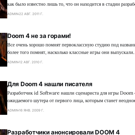
как было известно лишь то, что он находится в стадии разраб
все это, разработчики не сильно горят желанием раскрывать
ADMIN
22 АВГ. 2011 Г.
стараются держать вс е в строжайшем секрете. В частности 
Doom 4 не за горами!
Все очень хорошо помнят первоклассную студию под назван
более того помнят, насколько классные игры они выпускали.
говорить откровенно, то в последнее время никаких вестей о
ADMIN
12 АВГ. 2010 Г.
давненько не было. Если не забыли, то был у них достаточн
под названием Rage, довольно
Для Doom 4 нашли писателя
Разработчик id Software нашли сценариста для игры Doom 
ожидаемого шутера от первого лица, которым станет неодно
награжденный автор Грэхем Джойс. Хотя деталей про историю игры,
ADMIN
16 ЯНВ. 2009 Г.
предыдущие части которой наводили ужас, нет, британский 
свое участие в этом проекте. «Я хочу сказать, что id Softwar
Разработчики анонсировали DOOM 4