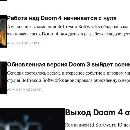
запретили говорить, что-либо о ходе разработки сиквела к Doom 3. 
общения с публикой, кто-то задал Кармаку вопрос:
Работа над Doom 4 начинается с нуля
Американская компания Bethesda Softworks обнародовала
что новая версия Doom 4 находится в разработке следующег
консолей. Как говорится, 4 года работы коту под хвост. По данным, полученным
ADMIN
3 АПР. 2013 Г.
от инсайдеров в Bethesda, стало известно, что разработка ч
развивалась совсем не так, как того хотели девелоперы. В рез
Обновленная версия Doom 3 выйдет осен
Сегодня состоялось весьма интересное событие в игровом м
студия Bethesda Softworks анонсировала обновленную вер
научно-фантастического шутера Doom 3. Новая игра получ
ADMIN
31 МАЯ 2012 Г.
3: BFG Edition и должна поступить в продажу осенью 2012 
пока спешить не стоит, но, скорее всего, девелопери из Мер
Выход Doom 4 
Компанией id Software 10 де