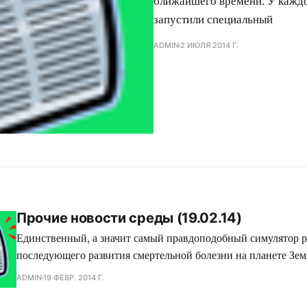
ближайшего времени. У каждог
запустили специальный
ADMIN
2 ИЮЛЯ 2014 Г.
Прочие новости среды (19.02.14)
Единственный, а значит самый правдоподобный симулятор р
последующего развития смертельной болезни на планете Земл
Evolved смог перерасти мобильный формат и перейти на бо
ADMIN
19 ФЕВР. 2014 Г.
рынок. Завтра состоится релиз данного проекта в сервисе эл
дистрибуции Steam при использовании программы поддержк