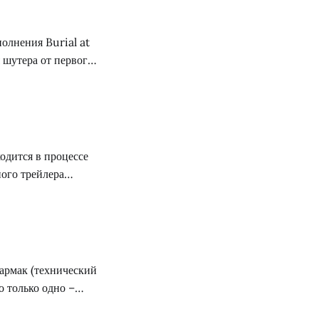
олнения Burial at
я шутера от первого
ока порядка шести
ational Games, Кен
 картриджей,
одится в процессе
ого трейлера
ом: «Будет ли
зованная, как то,
армак (технический
о только одно –
тно, Джону