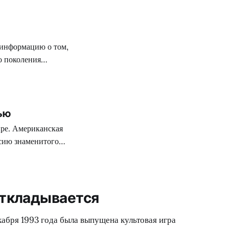
Во время
 информацию о том,
о поколения
етвертой части
ультате
ью
ире. Американская
сию знаменитого
ила название Doom
года. С выводами
иленда (именно в
откладывается
кабря 1993 года была выпущена культовая игра