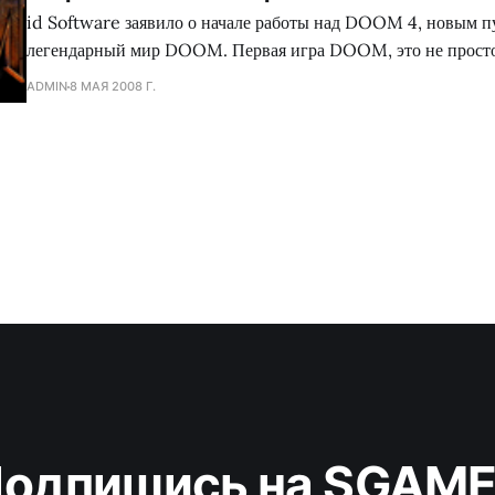
id Software заявило о начале работы над DOOM 4, новым п
легендарный мир DOOM. Первая игра DOOM, это не просто легенда, а начало
развития компьютерных игр во всем мире. Это серия шутеров
ADMIN
8 МАЯ 2008 Г.
которые являются самыми узнаваемыми и важными в истори
получал такие награды, как
одпишись на SGAM