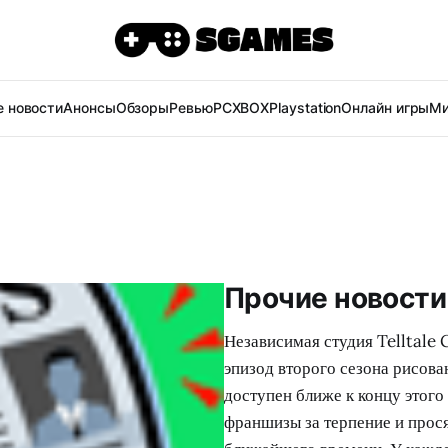
 новости
Анонсы
Обзоры
Ревью
PC
XBOX
Playstation
Онлайн игры
Ми
Прочие новости 
Независимая студия Telltale
эпизод второго сезона рисов
доступен ближе к концу этого
франшизы за терпение и прося