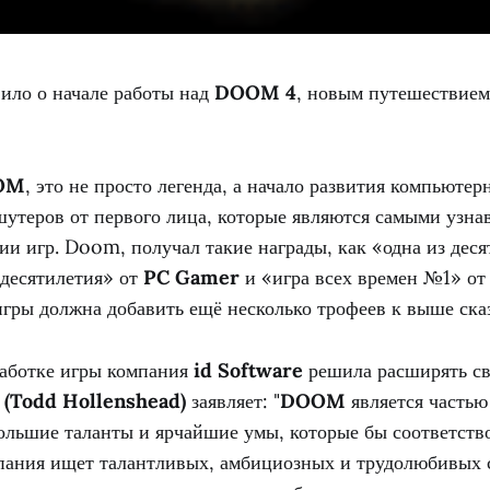
ило о начале работы над
DOOM 4
, новым путешествием
OM
, это не просто легенда, а начало развития компьютер
шутеров от первого лица, которые являются самыми узн
и игр. Doom, получал такие награды, как «одна из деся
 десятилетия» от
PC Gamer
и «игра всех времен №1» о
игры должна добавить ещё несколько трофеев к выше ска
работке игры компания
id Software
решила расширять св
 (Todd Hollenshead)
заявляет: "
DOOM
является часть
ольшие таланты и ярчайшие умы, которые бы соответст
мпания ищет талантливых, амбициозных и трудолюбивых 