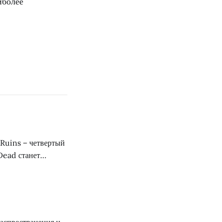
иболее
 Ruins – четвертый
Dead станет
рят фанатов
отяжении