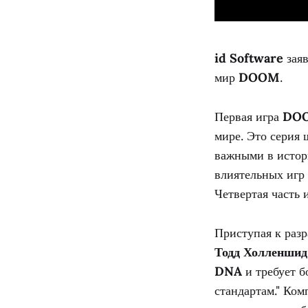
id Software
заяв
мир
DOOM
.
Первая игра
DO
мире. Это серия 
важными в истори
влиятельных игр
Четвертая часть 
Приступая к раз
Тодд Холленшид
DNA
и требует б
стандартам." Ко