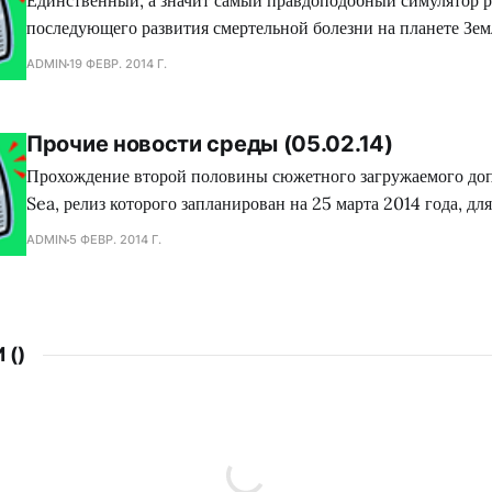
Единственный, а значит самый правдоподобный симулятор р
последующего развития смертельной болезни на планете Земл
Evolved смог перерасти мобильный формат и перейти на бо
ADMIN
19 ФЕВР. 2014 Г.
рынок. Завтра состоится релиз данного проекта в сервисе эл
дистрибуции Steam при использовании программы поддержк
Студия The Creative Assembly пустила
Прочие новости среды (05.02.14)
Прохождение второй половины сюжетного загружаемого доп
Sea, релиз которого запланирован на 25 марта 2014 года, дл
лица BioShock Infinite займет у среднестатистического игр
ADMIN
5 ФЕВР. 2014 Г.
часов реального времени. Об этом сообщил глава студии Irr
Левин. Консоль Super Retro Trio, оснащенная слотами для
 (
)