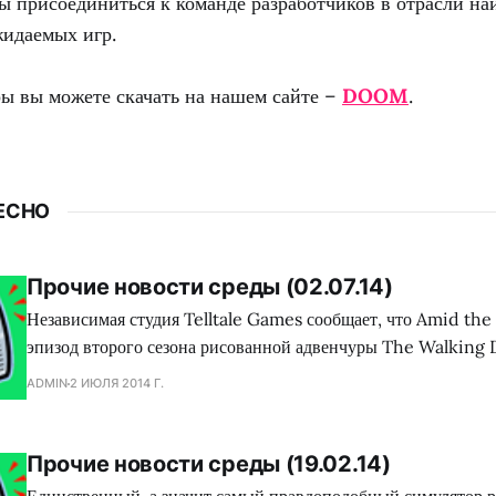
ы присоединиться к команде разработчиков в отрасли на
жидаемых игр.
ры вы можете скачать на нашем сайте –
DOOM
.
ЕСНО
Прочие новости среды (02.07.14)
Независимая студия Telltale Games сообщает, что Amid the
эпизод второго сезона рисованной адвенчуры The Walking 
доступен ближе к концу этого месяца. Разработчики благода
ADMIN
2 ИЮЛЯ 2014 Г.
франшизы за терпение и просят следить за новостями на пр
ближайшего времени. У каждого есть шанс создать своего ассасина. Ubisoft
запустили специальный
Прочие новости среды (19.02.14)