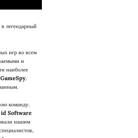
 в легендарный
ных игр во всем
аваемыми и
ти наиболее
т
GameSpy
.
занным.
ою команду.
ю
id Software
вовали нашим
специалистов,