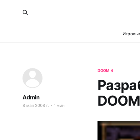
Игровые
DOOM 4
Разра
DOOM
Admin
8 мая 2008 г.
1 мин