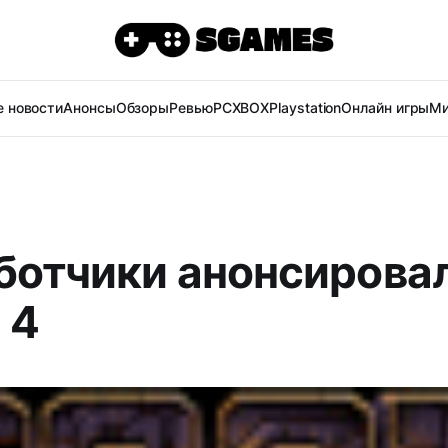
 новости
Анонсы
Обзоры
Ревью
PC
XBOX
Playstation
Онлайн игры
Ми
ботчики анонсирова
 4