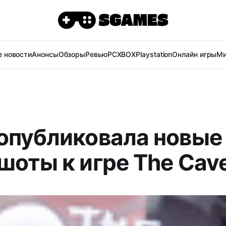
 новости
Анонсы
Обзоры
Ревью
PC
XBOX
Playstation
Онлайн игры
Ми
опубликовала новые
шоты к игре The Cav