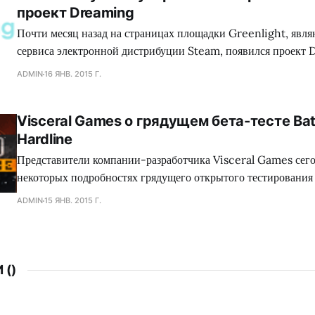
проект Dreaming
коллектива Dennaton
Почти месяц назад на страницах площадки Greenlight, явл
сервиса электронной дистрибуции Steam, появился проект 
обладающий необыкновенным сеттингом, а также самобыт
ADMIN
16 ЯНВ. 2015 Г.
процессом, что в совокупности сложится для геймеров в нез
путешествие. Занимательно, но сейчас много кто сравнива
Visceral Games о грядущем бета-тесте Batt
головоломку с экшеном Mirror`s Edge, хотя сами девелопер
Hardline
Представители компании-разработчика Visceral Games сего
некоторых подробностях грядущего открытого тестирования
сетевого шутера Battlefield: Hardline, а также поделились
ADMIN
15 ЯНВ. 2015 Г.
от данного мероприятия. Как оказалось, игроков ждет разно
среди которого найдутся как уже знакомые поклонникам сег
 (
)