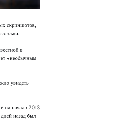
ых скриншотов,
рсонажи.
звестной в
нет «необычным
ожно увидеть
ve
на начало 2013
 дней назад был