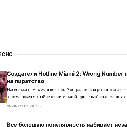
ЕСНО
Создатели Hotline Miami 2: Wrong Number
на пиратство
Насколько нам всем известно, Австралийская рейтинговая ко
занимающаяся крайне щепетильной проверкой содержания п
производит современная игровая индустрия, подвергает жес
ADMIN
16 ЯНВ. 2015 Г.
множество игр, где присутствуют жестокие сцены, заставляя
вырезать последние, либо отказываться издавать свой проект
Все большую популярность набирает нез
зеленного континента. Так сказать, под нож могло попасть с