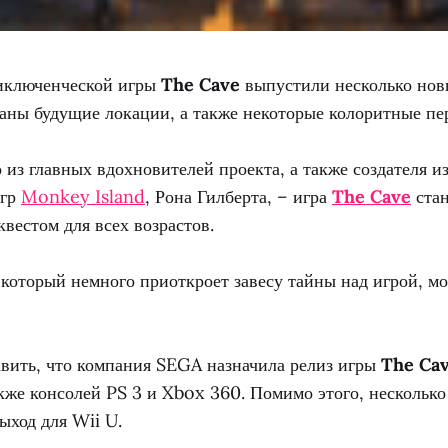
иключенческой игры
The Cave
выпустили несколько нов
заны будущие локации, а также некоторые колоритные пе
 из главных вдохновителей проекта, а также создателя и
игр
Monkey Island
, Рона Гилберта, – игра
The Cave
ста
вестом для всех возрастов.
 который немного приоткроет завесу тайны над игрой, м
авить, что компания SEGA назначила релиз игры
The Ca
акже консолей PS 3 и Xbox 360. Помимо этого, несколько
ыход для Wii U.