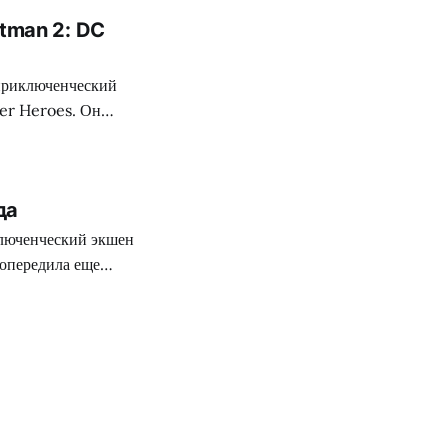
tman 2: DC
 приключенческий
er Heroes. Он
е конструкторов
вень. Поверьте, это
да
ключенческий экшен
опередила еще
 Это лишь
 но и прибыльно