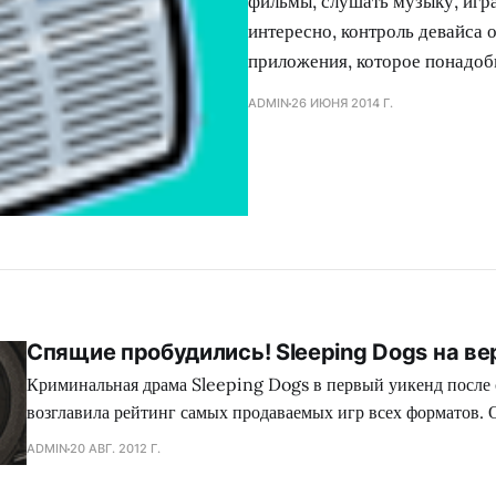
фильмы, слушать музыку, игра
интересно, контроль девайса
приложения, которое понадоб
ADMIN
26 ИЮНЯ 2014 Г.
Спящие пробудились! Sleeping Dogs на в
Криминальная драма Sleeping Dogs в первый уикенд после 
возглавила рейтинг самых продаваемых игр всех форматов. 
прошлой недели - London 2012: The Official Video Game 
ADMIN
20 АВГ. 2012 Г.
Games, а также многих других претендентов на это звание. К
официальная игра прошедших ОИ, заняла всего лишь