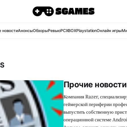
 новости
Анонсы
Обзоры
Ревью
PC
XBOX
Playstation
Онлайн игры
Ми
ES
Прочие новости 
Компания Razer, специализир
геймерской периферии профес
выпустить собственную прист
операционной системе Androi