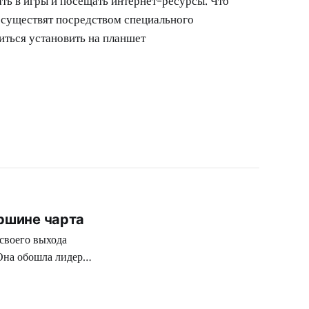
ть в игры и посещать интернет-ресурсы. Что
 осуществят посредством специального
иться установить на планшет
ершине чарта
своего выхода
Она обошла лидера
of the Olympic
 слову,