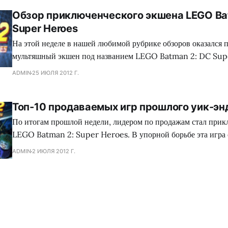
Обзор приключенческого экшена LEGO Ba
Super Heroes
На этой неделе в нашей любимой рубрике обзоров оказался
мультяшный экшен под названием LEGO Batman 2: DC Sup
продолжает широко известную группу игр, сделанных в стил
ADMIN
25 ИЮЛЯ 2012 Г.
LEGO, и во многом выводит ее на другой, более высокий уро
не просто слова. Английские девелоперы из студии
Топ-10 продаваемых игр прошлого уик-эн
По итогам прошлой недели, лидером по продажам стал при
LEGO Batman 2: Super Heroes. В упорной борьбе эта игра 
одного героя комиксов – экшен The Amazing Spider-Man.
ADMIN
2 ИЮЛЯ 2012 Г.
подтверждает, что в последнее время стало не только модно,
выпускать игры на основе известных комиксов. Замкнул