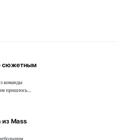
не сюжетным
из команды
 им пришлось
е не играют
 из Mass
 небольшим