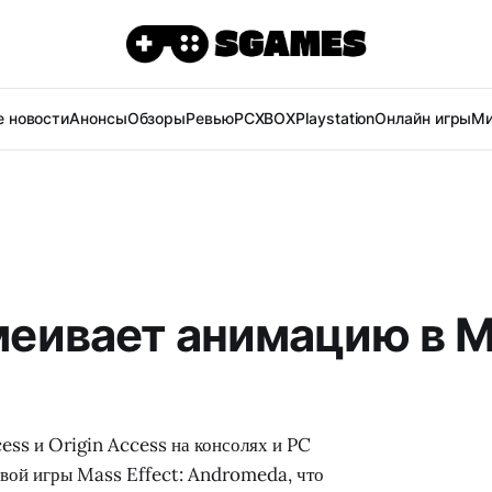
 новости
Анонсы
Обзоры
Ревью
PC
XBOX
Playstation
Онлайн игры
Ми
ивает анимацию в Ma
cess и Origin Access на консолях и PC
евой игры Mass Effect: Andromeda, что