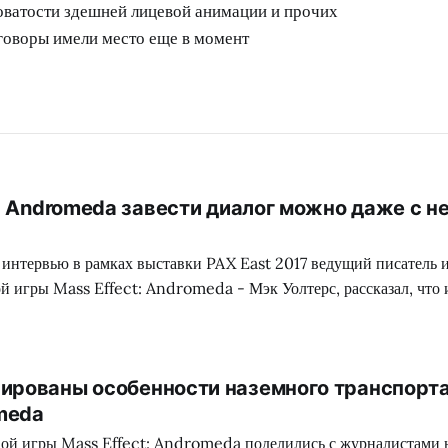
оватости здешней лицевой анимации и прочих
говоры имели место еще в момент
t: Andromeda завести диалог можно даже с 
 интервью в рамках выставки PAX East 2017 ведущий писатель 
й игры Mass Effect: Andromeda - Мэк Уолтерс, рассказал, что
 диалоги более чем 1200 персонажам, некоторые из которых даж
ете. Для сравнения, таким объемом не
ированы особенности наземного транспорта
omeda
вой игры Mass Effect: Andromeda поделились с журналистами