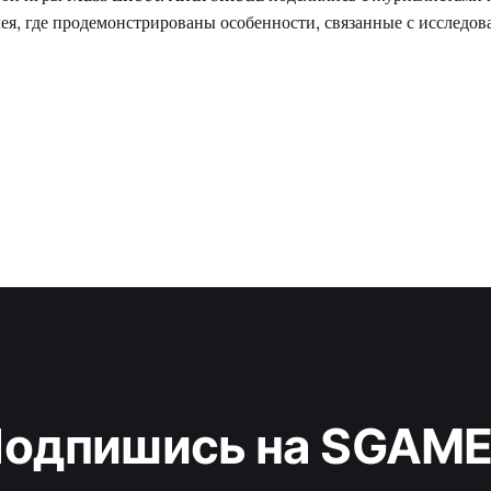
ея, где продемонстрированы особенности, связанные с исследов
том, который на этот раз получил название «Nomad» или «Кочев
ригинальной трилогии
одпишись на SGAM