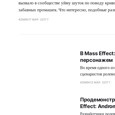
вызвало в сообществе уйму шуток по поводу крив
забавных промашек. Что интересно, подобные раз
ADMIN
17 МАР. 2017 Г.
В Mass Effec
персонажем
Во время одного из
сценаристов ролево
прописать глубокие
ADMIN
13 МАР. 2017 Г.
никакой роли в сюж
Продемонстр
Effect: Andr
Разработчики роле