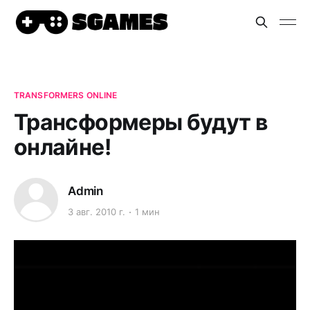
TRANSFORMERS ONLINE
Трансформеры будут в
онлайне!
Admin
3 авг. 2010 г.
1 мин