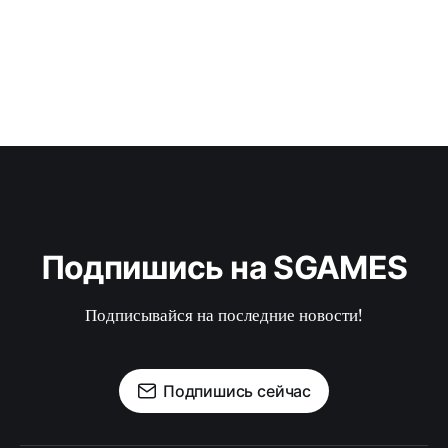
Подпишись на SGAMES
Подписывайся на последние новости!
Подпишись сейчас