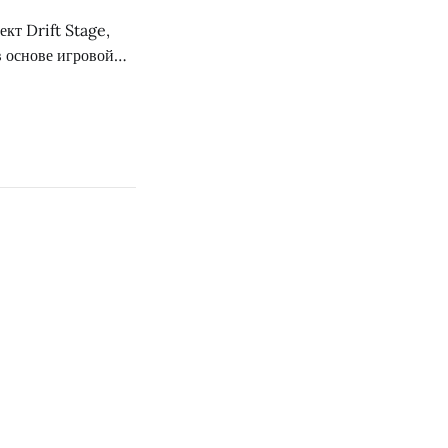
ект Drift Stage,
в основе игровой
 которого
лось бы, в
нако пестрый стиль