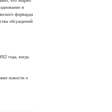
зано, что Марио
азднование в
янского форварда
ества обсуждений
12 года, когда
жие новости о