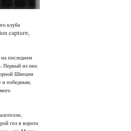
го клуба
ion capture,
 на последнем
. Первый из них
сборной Швеции
е и победным,
амого
Балотелли,
рой гол в ворота