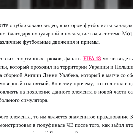
rts опубликовало видео, в котором футболисты канадско
пс, благодаря популярной в последние годы системе Mot
азличные футбольные движения и приемы.
з этих спортивных трюков, фанаты
FIFA 13
могли видеть
пы, который проходил на территории Украины и Польши
да сборной Англии Дэнни Уэлбека, который в матче со 
моверный гол пяткой. Ко всему прочему, тот гол стал ещ
повлиять на появление данного элемента в новой части с
больного симулятора.
рого элемента, то им является знаменитое празднование 
монстрировал в полуфинале ЧЕ после того, как забил вто