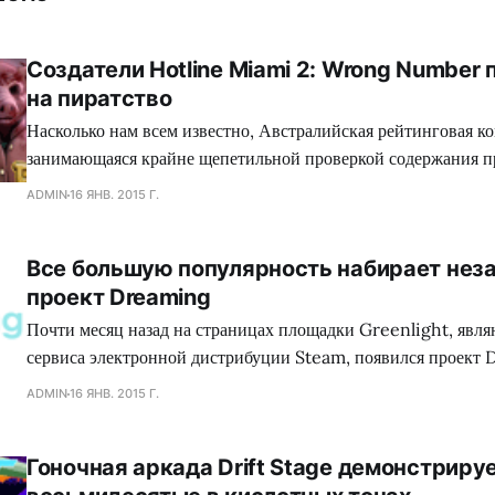
Создатели Hotline Miami 2: Wrong Number
на пиратство
Насколько нам всем известно, Австралийская рейтинговая ко
занимающаяся крайне щепетильной проверкой содержания п
производит современная игровая индустрия, подвергает жес
ADMIN
16 ЯНВ. 2015 Г.
множество игр, где присутствуют жестокие сцены, заставляя
вырезать последние, либо отказываться издавать свой проект
Все большую популярность набирает нез
зеленного континента. Так сказать, под нож могло попасть с
проект Dreaming
коллектива Dennaton
Почти месяц назад на страницах площадки Greenlight, явл
сервиса электронной дистрибуции Steam, появился проект 
обладающий необыкновенным сеттингом, а также самобыт
ADMIN
16 ЯНВ. 2015 Г.
процессом, что в совокупности сложится для геймеров в нез
путешествие. Занимательно, но сейчас много кто сравнива
Гоночная аркада Drift Stage демонстриру
головоломку с экшеном Mirror`s Edge, хотя сами девелопер