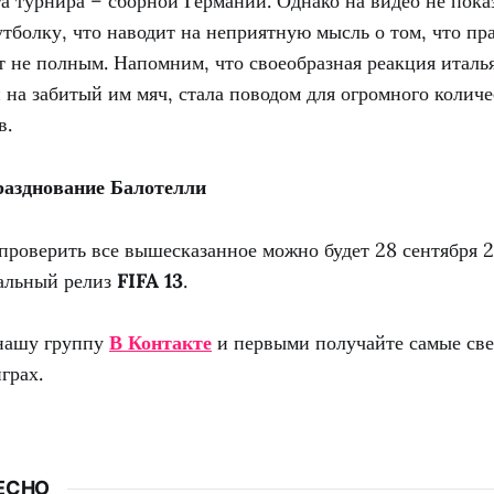
а турнира – сборной Германии. Однако на видео не пока
утболку, что наводит на неприятную мысль о том, что пр
т не полным. Напомним, что своеобразная реакция италь
 на забитый им мяч, стала поводом для огромного колич
в.
разднование Балотелли
проверить все вышесказанное можно будет 28 сентября 20
альный релиз
FIFA 13
.
нашу группу
В Контакте
и первыми получайте самые све
грах.
ЕСНО