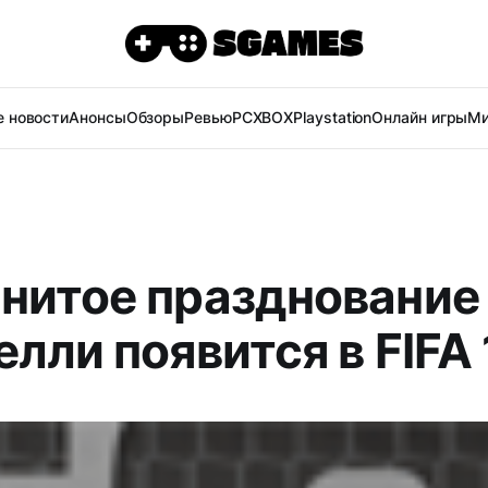
 новости
Анонсы
Обзоры
Ревью
PC
XBOX
Playstation
Онлайн игры
Ми
нитое празднование
лли появится в FIFA 